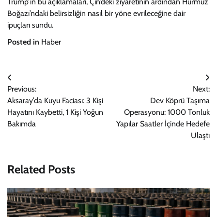
Trump’ın bu açıklamaları, Çin’deki ziyaretinin ardından Hürmüz
Boğazı’ndaki belirsizliğin nasıl bir yöne evrileceğine dair
ipuçları sundu.
Posted in
Haber
Yazı
Previous:
Next:
gezinmesi
Aksaray’da Kuyu Faciası: 3 Kişi
Dev Köprü Taşıma
Hayatını Kaybetti, 1 Kişi Yoğun
Operasyonu: 1000 Tonluk
Bakımda
Yapılar Saatler İçinde Hedefe
Ulaştı
Related Posts