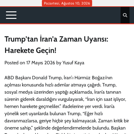
Skip
Pazartesi, Ağustos 10, 2026
to
content
Trump’tan İran’a Zaman Uyarısı:
Harekete Geçin!
Posted on
17 Mayıs 2026
by
Yusuf Kaya
ABD Başkanı Donald Trump, İran’ı Hürmüz Boğazı’nın
açılması konusunda hızlı adımlar atmaya çağırdı. Trump,
sosyal medya üzerinden yaptığı açıklamada, İran’a tanınan
sürenin giderek daraldığını vurgulayarak, “İran için saat işliyor,
hemen harekete geçmeliler.” ifadelerine yer verdi. İran’a
yönelik sert uyarılarda bulunan Trump, “Eğer hızlı
davranmazlarsa, geriye hiçbir şey kalmayacak. Zaman kritik bir
öneme sahip.” şeklinde değerlendirmelerde bulundu. Başkan