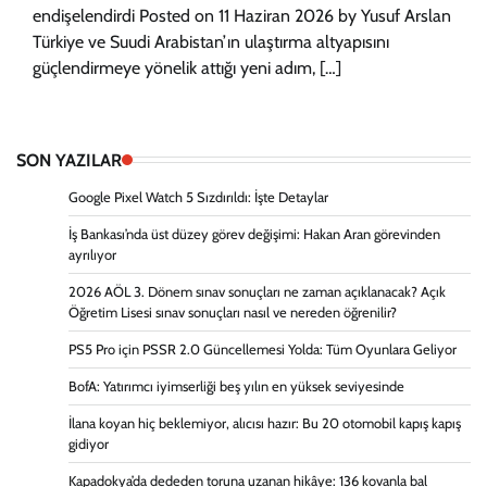
endişelendirdi Posted on 11 Haziran 2026 by Yusuf Arslan
Türkiye ve Suudi Arabistan’ın ulaştırma altyapısını
güçlendirmeye yönelik attığı yeni adım, […]
SON YAZILAR
Google Pixel Watch 5 Sızdırıldı: İşte Detaylar
İş Bankası’nda üst düzey görev değişimi: Hakan Aran görevinden
ayrılıyor
2026 AÖL 3. Dönem sınav sonuçları ne zaman açıklanacak? Açık
Öğretim Lisesi sınav sonuçları nasıl ve nereden öğrenilir?
PS5 Pro için PSSR 2.0 Güncellemesi Yolda: Tüm Oyunlara Geliyor
BofA: Yatırımcı iyimserliği beş yılın en yüksek seviyesinde
İlana koyan hiç beklemiyor, alıcısı hazır: Bu 20 otomobil kapış kapış
gidiyor
Kapadokya’da dededen toruna uzanan hikâye: 136 kovanla bal