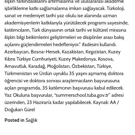
ilişkin farkındalıklarını artırmalarına ve uluslararası akademik
işbirliklerine katkı sağlamalarına imkan sağlayacak. Türkoloji,
sanat ve medeniyet tarihi yaz okulu ise alanında uzman
akademisyenlerin katkılarıyla yürütülecek programı sayesinde,
katılımcıların, Türk dünyasının ortak tarihi ve kültürel mirasına
ilişkin bilgi birikimlerini geliştirmeleri ve disiplinler arası bakış
açılarını güçlendirmeleri hedefleniyor.” ifadesini kullandı.
Azerbaycan, Bosna-Hersek, Kazakistan, Kırgızistan, Kuzey
Kıbrıs Türkiye Cumhuriyeti, Kuzey Makedonya, Kosova,
Arnavutluk, Karadağ, Moğolistan, Özbekistan, Türkiye,
Türkmenistan ve Ürdün uyruklu 35 yaşını aşmamış doktora
öğrencisi ve doktora sonrası araştırmacıların başvurusuna
açılan programda, 35 katılımcının başvurusu kabul edilecek.
Yaz Okuluna başvurular, “summerschool.tuba.gov.tr” adresi
üzerinden, 23 Haziran’a kadar yapılabilecek. Kaynak: AA /
Doğukan Gürel
Posted in
Sağlık