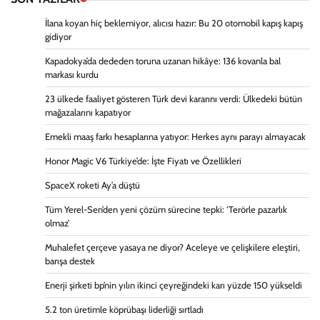
İlana koyan hiç beklemiyor, alıcısı hazır: Bu 20 otomobil kapış kapış
gidiyor
Kapadokya’da dededen toruna uzanan hikâye: 136 kovanla bal
markası kurdu
23 ülkede faaliyet gösteren Türk devi kararını verdi: Ülkedeki bütün
mağazalarını kapatıyor
Emekli maaş farkı hesaplarına yatıyor: Herkes aynı parayı almayacak
Honor Magic V6 Türkiye’de: İşte Fiyatı ve Özellikleri
SpaceX roketi Ay’a düştü
Tüm Yerel-Sen’den yeni çözüm sürecine tepki: ‘Terörle pazarlık
olmaz’
Muhalefet çerçeve yasaya ne diyor? Aceleye ve çelişkilere eleştiri,
barışa destek
Enerji şirketi bp’nin yılın ikinci çeyreğindeki karı yüzde 150 yükseldi
5.2 ton üretimle köprübaşı liderliği sırtladı