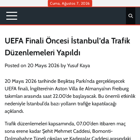
Skip
Cuma, Ağustos 7, 2026
to
content
UEFA Finali Öncesi İstanbul’da Trafik
Düzenlemeleri Yapıldı
Posted on
20 Mayıs 2026
by
Yusuf Kaya
20 Mayıs 2026 tarihinde Beşiktaş Parkı’nda gerçekleşecek
UEFA finali, İngiltere’nin Aston Villa ile Almanya’nın Freiburg
takımları arasında saat 22.00’de başlayacak. Bu önemli etkinlik
nedeniyle İstanbul’da bazı yolların trafiğe kapatılacağı
açıklandı.
Trafik düzenlemeleri kapsamında, 07.00’den itibaren maç
sona erene kadar Şehit Mehmet Caddesi, Bomonti-
Dolmabahçe Tüneli çıkışları ve Kadırgalar Caddesi arasındaki