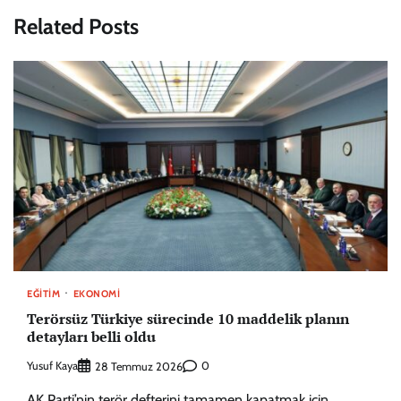
Related Posts
EĞITIM
EKONOMI
Terörsüz Türkiye sürecinde 10 maddelik planın
detayları belli oldu
Yusuf Kaya
0
28 Temmuz 2026
AK Parti’nin terör defterini tamamen kapatmak için