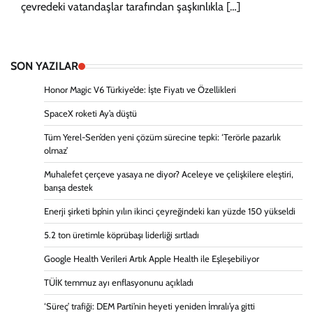
çevredeki vatandaşlar tarafından şaşkınlıkla […]
SON YAZILAR
Honor Magic V6 Türkiye’de: İşte Fiyatı ve Özellikleri
SpaceX roketi Ay’a düştü
Tüm Yerel-Sen’den yeni çözüm sürecine tepki: ‘Terörle pazarlık
olmaz’
Muhalefet çerçeve yasaya ne diyor? Aceleye ve çelişkilere eleştiri,
barışa destek
Enerji şirketi bp’nin yılın ikinci çeyreğindeki karı yüzde 150 yükseldi
5.2 ton üretimle köprübaşı liderliği sırtladı
Google Health Verileri Artık Apple Health ile Eşleşebiliyor
TÜİK temmuz ayı enflasyonunu açıkladı
‘Süreç’ trafiği: DEM Parti’nin heyeti yeniden İmralı’ya gitti