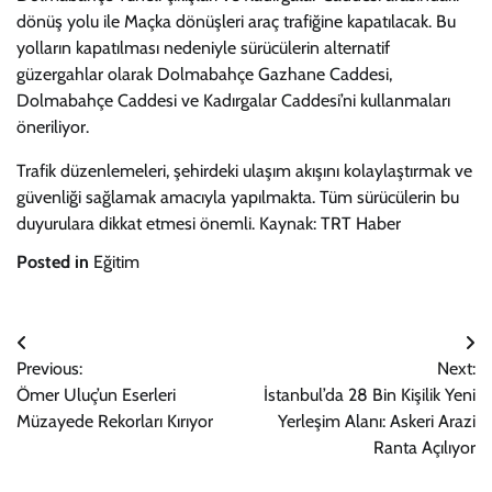
dönüş yolu ile Maçka dönüşleri araç trafiğine kapatılacak. Bu
yolların kapatılması nedeniyle sürücülerin alternatif
güzergahlar olarak Dolmabahçe Gazhane Caddesi,
Dolmabahçe Caddesi ve Kadırgalar Caddesi’ni kullanmaları
öneriliyor.
Trafik düzenlemeleri, şehirdeki ulaşım akışını kolaylaştırmak ve
güvenliği sağlamak amacıyla yapılmakta. Tüm sürücülerin bu
duyurulara dikkat etmesi önemli. Kaynak: TRT Haber
Posted in
Eğitim
Yazı
Previous:
Next:
gezinmesi
Ömer Uluç’un Eserleri
İstanbul’da 28 Bin Kişilik Yeni
Müzayede Rekorları Kırıyor
Yerleşim Alanı: Askeri Arazi
Ranta Açılıyor