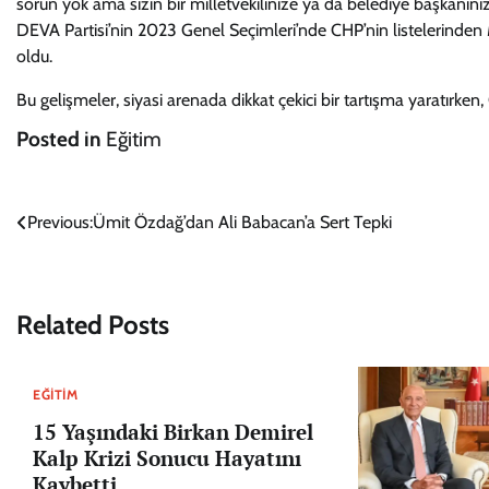
sorun yok ama sizin bir milletvekilinize ya da belediye başkanını
DEVA Partisi’nin 2023 Genel Seçimleri’nde CHP’nin listelerinden Me
oldu.
Bu gelişmeler, siyasi arenada dikkat çekici bir tartışma yaratırk
Posted in
Eğitim
Yazı
Previous:
Ümit Özdağ’dan Ali Babacan’a Sert Tepki
gezinmesi
Related Posts
EĞITIM
15 Yaşındaki Birkan Demirel
Kalp Krizi Sonucu Hayatını
Kaybetti