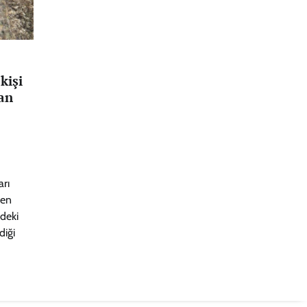
kişi
an
rı
len
deki
diği