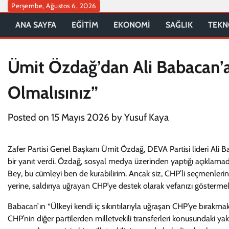
Skip
Perşembe, Ağustos 6, 2026
to
ANA SAYFA
EĞİTİM
EKONOMİ
SAĞLIK
TEKN
content
Ümit Özdağ’dan Ali Babacan’a
Olmalısınız”
Posted on
15 Mayıs 2026
by
Yusuf Kaya
Zafer Partisi Genel Başkanı Ümit Özdağ, DEVA Partisi lideri Ali B
bir yanıt verdi. Özdağ, sosyal medya üzerinden yaptığı açıklamada,
Bey, bu cümleyi ben de kurabilirim. Ancak siz, CHP’li seçmenler
yerine, saldırıya uğrayan CHP’ye destek olarak vefanızı göstermeli
Babacan’ın “Ülkeyi kendi iç sıkıntılarıyla uğraşan CHP’ye bırakm
CHP’nin diğer partilerden milletvekili transferleri konusundaki yakl