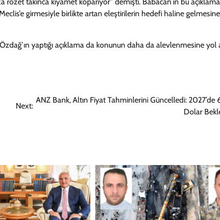
za rozet takınca kıyamet koparıyor” demişti. Babacan’ın bu açıklamal
clis’e girmesiyle birlikte artan eleştirilerin hedefi haline gelmesi
en, Özdağ’ın yaptığı açıklama da konunun daha da alevlenmesine yol a
ANZ Bank, Altın Fiyat Tahminlerini Güncelledi: 2027’de
Next:
Dolar Bekl