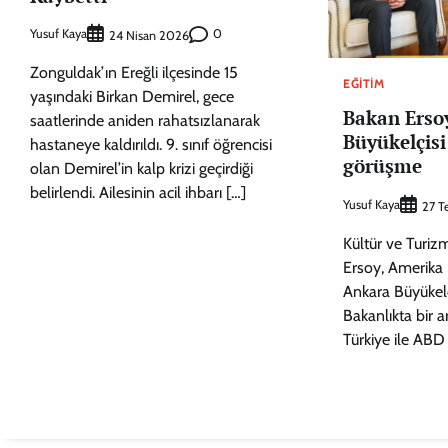
Yusuf Kaya
0
24 Nisan 2026
Zonguldak’ın Ereğli ilçesinde 15
EĞITIM
yaşındaki Birkan Demirel, gece
Bakan Erso
saatlerinde aniden rahatsızlanarak
Büyükelçisi
hastaneye kaldırıldı. 9. sınıf öğrencisi
görüşme
olan Demirel’in kalp krizi geçirdiği
belirlendi. Ailesinin acil ihbarı […]
Yusuf Kaya
27 
Kültür ve Turi
Ersoy, Amerika B
Ankara Büyükelç
Bakanlıkta bir 
Türkiye ile ABD