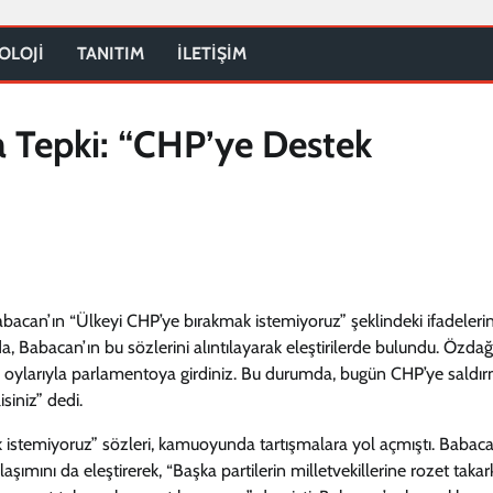
OLOJİ
TANITIM
İLETİŞİM
 Tepki: “CHP’ye Destek
abacan’ın “Ülkeyi CHP’ye bırakmak istemiyoruz” şeklindeki ifadelerin
 Babacan’ın bu sözlerini alıntılayarak eleştirilerde bulundu. Özdağ,
in oylarıyla parlamentoya girdiniz. Bu durumda, bugün CHP’ye saldı
siniz” dedi.
ak istemiyoruz” sözleri, kamuoyunda tartışmalara yol açmıştı. Babaca
aşımını da eleştirerek, “Başka partilerin milletvekillerine rozet taka