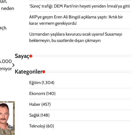
arı,
‘Süreç’ trafiği: DEM Parti’nin heyeti yeniden İmralı’ya gitti
ne neden
AKP’ye geçen Eren Ali Bingöl açıklama yaptı: ‘Artık bir
karar vermem gerekiyordu’
çtı.
Uzmandan yaşlılara kavurucu sıcak uyarısı! Susamayı
beklemeyin, bu saatlerde dışarı çıkmayın
Sayaç
 6.000
eniyor
Kategoriler
Eğitim
(1.304)
Ekonomi
(140)
Haber
(457)
Sağlık
(148)
Teknoloji
(60)