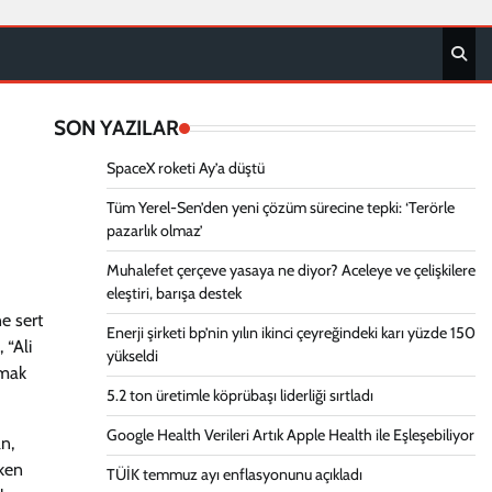
SON YAZILAR
SpaceX roketi Ay’a düştü
Tüm Yerel-Sen’den yeni çözüm sürecine tepki: ‘Terörle
pazarlık olmaz’
Muhalefet çerçeve yasaya ne diyor? Aceleye ve çelişkilere
eleştiri, barışa destek
e sert
Enerji şirketi bp’nin yılın ikinci çeyreğindeki karı yüzde 150
 “Ali
yükseldi
rmak
5.2 ton üretimle köprübaşı liderliği sırtladı
Google Health Verileri Artık Apple Health ile Eşleşebiliyor
n,
rken
TÜİK temmuz ayı enflasyonunu açıkladı