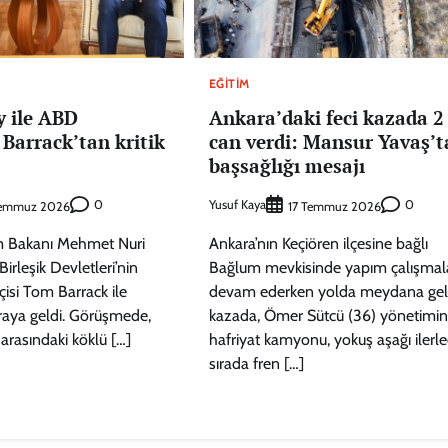
EĞITIM
y ile ABD
Ankara’daki feci kazada 2 
 Barrack’tan kritik
can verdi: Mansur Yavaş’t
başsağlığı mesajı
0
Yusuf Kaya
0
Temmuz 2026
17 Temmuz 2026
zm Bakanı Mehmet Nuri
Ankara’nın Keçiören ilçesine bağlı
irleşik Devletleri’nin
Bağlum mevkisinde yapım çalışmala
isi Tom Barrack ile
devam ederken yolda meydana ge
araya geldi. Görüşmede,
kazada, Ömer Sütcü (36) yönetimin
 arasındaki köklü […]
hafriyat kamyonu, yokuş aşağı ilerle
sırada fren […]