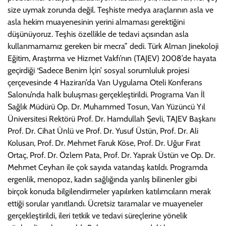
size uymak zorunda değil. Teşhiste medya araçlarının asla ve
asla hekim muayenesinin yerini almaması gerektiğini
düşünüyoruz. Teşhis özellikle de tedavi açısından asla
kullanmamamız gereken bir mecra” dedi. Türk Alman Jinekoloji
Eğitim, Araştırma ve Hizmet Vakfı’nın (TAJEV) 2008’de hayata
geçirdiği ‘Sadece Benim İçin’ sosyal sorumluluk projesi
çerçevesinde 4 Haziran’da Van Uygulama Oteli Konferans
Salonu’nda halk buluşması gerçekleştirildi. Programa Van İl
Sağlık Müdürü Op. Dr. Muhammed Tosun, Van Yüzüncü Yıl
Üniversitesi Rektörü Prof. Dr. Hamdullah Şevli, TAJEV Başkanı
Prof. Dr. Cihat Ünlü ve Prof. Dr. Yusuf Üstün, Prof. Dr. Ali
Kolusarı, Prof. Dr. Mehmet Faruk Köse, Prof. Dr. Uğur Fırat
Ortaç, Prof. Dr. Özlem Pata, Prof. Dr. Yaprak Üstün ve Op. Dr.
Mehmet Ceyhan ile çok sayıda vatandaş katıldı. Programda
ergenlik, menopoz, kadın sağlığında yanlış bilinenler gibi
birçok konuda bilgilendirmeler yapılırken katılımcıların merak
ettiği sorular yanıtlandı. Ücretsiz taramalar ve muayeneler
gerçekleştirildi, ileri tetkik ve tedavi süreçlerine yönelik