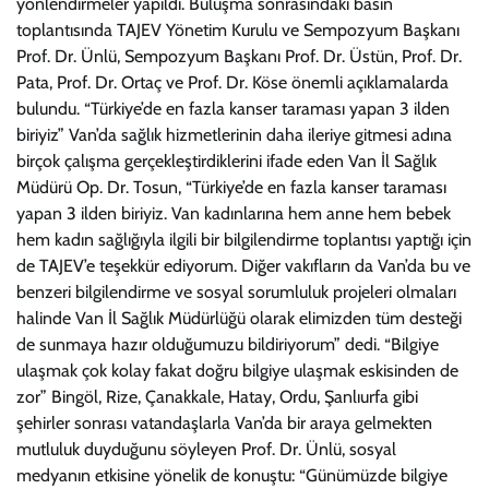
yönlendirmeler yapıldı. Buluşma sonrasındaki basın
toplantısında TAJEV Yönetim Kurulu ve Sempozyum Başkanı
Prof. Dr. Ünlü, Sempozyum Başkanı Prof. Dr. Üstün, Prof. Dr.
Pata, Prof. Dr. Ortaç ve Prof. Dr. Köse önemli açıklamalarda
bulundu. “Türkiye’de en fazla kanser taraması yapan 3 ilden
biriyiz” Van’da sağlık hizmetlerinin daha ileriye gitmesi adına
birçok çalışma gerçekleştirdiklerini ifade eden Van İl Sağlık
Müdürü Op. Dr. Tosun, “Türkiye’de en fazla kanser taraması
yapan 3 ilden biriyiz. Van kadınlarına hem anne hem bebek
hem kadın sağlığıyla ilgili bir bilgilendirme toplantısı yaptığı için
de TAJEV’e teşekkür ediyorum. Diğer vakıfların da Van’da bu ve
benzeri bilgilendirme ve sosyal sorumluluk projeleri olmaları
halinde Van İl Sağlık Müdürlüğü olarak elimizden tüm desteği
de sunmaya hazır olduğumuzu bildiriyorum” dedi. “Bilgiye
ulaşmak çok kolay fakat doğru bilgiye ulaşmak eskisinden de
zor” Bingöl, Rize, Çanakkale, Hatay, Ordu, Şanlıurfa gibi
şehirler sonrası vatandaşlarla Van’da bir araya gelmekten
mutluluk duyduğunu söyleyen Prof. Dr. Ünlü, sosyal
medyanın etkisine yönelik de konuştu: “Günümüzde bilgiye