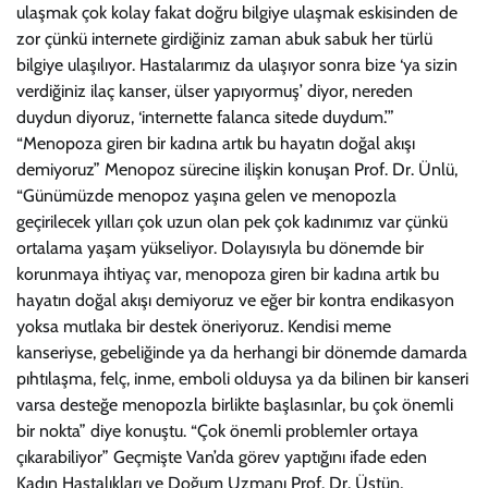
ulaşmak çok kolay fakat doğru bilgiye ulaşmak eskisinden de
zor çünkü internete girdiğiniz zaman abuk sabuk her türlü
bilgiye ulaşılıyor. Hastalarımız da ulaşıyor sonra bize ‘ya sizin
verdiğiniz ilaç kanser, ülser yapıyormuş’ diyor, nereden
duydun diyoruz, ‘internette falanca sitede duydum.’”
“Menopoza giren bir kadına artık bu hayatın doğal akışı
demiyoruz” Menopoz sürecine ilişkin konuşan Prof. Dr. Ünlü,
“Günümüzde menopoz yaşına gelen ve menopozla
geçirilecek yılları çok uzun olan pek çok kadınımız var çünkü
ortalama yaşam yükseliyor. Dolayısıyla bu dönemde bir
korunmaya ihtiyaç var, menopoza giren bir kadına artık bu
hayatın doğal akışı demiyoruz ve eğer bir kontra endikasyon
yoksa mutlaka bir destek öneriyoruz. Kendisi meme
kanseriyse, gebeliğinde ya da herhangi bir dönemde damarda
pıhtılaşma, felç, inme, emboli olduysa ya da bilinen bir kanseri
varsa desteğe menopozla birlikte başlasınlar, bu çok önemli
bir nokta” diye konuştu. “Çok önemli problemler ortaya
çıkarabiliyor” Geçmişte Van’da görev yaptığını ifade eden
Kadın Hastalıkları ve Doğum Uzmanı Prof. Dr. Üstün,