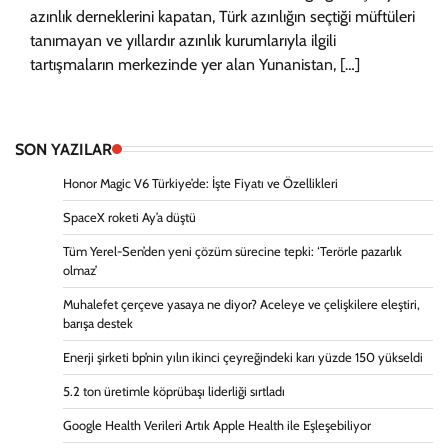
azınlık derneklerini kapatan, Türk azınlığın seçtiği müftüleri
tanımayan ve yıllardır azınlık kurumlarıyla ilgili
tartışmaların merkezinde yer alan Yunanistan, […]
SON YAZILAR
Honor Magic V6 Türkiye’de: İşte Fiyatı ve Özellikleri
SpaceX roketi Ay’a düştü
Tüm Yerel-Sen’den yeni çözüm sürecine tepki: ‘Terörle pazarlık
olmaz’
Muhalefet çerçeve yasaya ne diyor? Aceleye ve çelişkilere eleştiri,
barışa destek
Enerji şirketi bp’nin yılın ikinci çeyreğindeki karı yüzde 150 yükseldi
5.2 ton üretimle köprübaşı liderliği sırtladı
Google Health Verileri Artık Apple Health ile Eşleşebiliyor