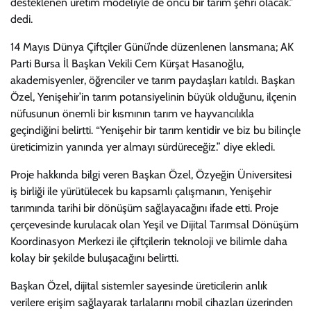
desteklenen üretim modeliyle de öncü bir tarım şehri olacak.”
dedi.
14 Mayıs Dünya Çiftçiler Günü’nde düzenlenen lansmana; AK
Parti Bursa İl Başkan Vekili Cem Kürşat Hasanoğlu,
akademisyenler, öğrenciler ve tarım paydaşları katıldı. Başkan
Özel, Yenişehir’in tarım potansiyelinin büyük olduğunu, ilçenin
nüfusunun önemli bir kısmının tarım ve hayvancılıkla
geçindiğini belirtti. “Yenişehir bir tarım kentidir ve biz bu bilinçle
üreticimizin yanında yer almayı sürdüreceğiz.” diye ekledi.
Proje hakkında bilgi veren Başkan Özel, Özyeğin Üniversitesi
iş birliği ile yürütülecek bu kapsamlı çalışmanın, Yenişehir
tarımında tarihi bir dönüşüm sağlayacağını ifade etti. Proje
çerçevesinde kurulacak olan Yeşil ve Dijital Tarımsal Dönüşüm
Koordinasyon Merkezi ile çiftçilerin teknoloji ve bilimle daha
kolay bir şekilde buluşacağını belirtti.
Başkan Özel, dijital sistemler sayesinde üreticilerin anlık
verilere erişim sağlayarak tarlalarını mobil cihazları üzerinden