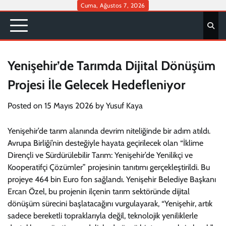
Skip
Cuma, Ağustos 7, 2026
to
content
Yenişehir’de Tarımda Dijital Dönüşüm
Projesi İle Gelecek Hedefleniyor
Posted on
15 Mayıs 2026
by
Yusuf Kaya
Yenişehir’de tarım alanında devrim niteliğinde bir adım atıldı.
Avrupa Birliği’nin desteğiyle hayata geçirilecek olan “İklime
Dirençli ve Sürdürülebilir Tarım: Yenişehir’de Yenilikçi ve
Kooperatifçi Çözümler” projesinin tanıtımı gerçekleştirildi. Bu
projeye 464 bin Euro fon sağlandı. Yenişehir Belediye Başkanı
Ercan Özel, bu projenin ilçenin tarım sektöründe dijital
dönüşüm sürecini başlatacağını vurgulayarak, “Yenişehir, artık
sadece bereketli topraklarıyla değil, teknolojik yeniliklerle