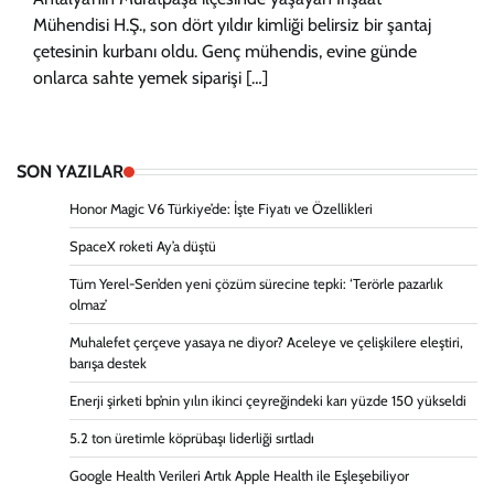
Mühendisi H.Ş., son dört yıldır kimliği belirsiz bir şantaj
çetesinin kurbanı oldu. Genç mühendis, evine günde
onlarca sahte yemek siparişi […]
SON YAZILAR
Honor Magic V6 Türkiye’de: İşte Fiyatı ve Özellikleri
SpaceX roketi Ay’a düştü
Tüm Yerel-Sen’den yeni çözüm sürecine tepki: ‘Terörle pazarlık
olmaz’
Muhalefet çerçeve yasaya ne diyor? Aceleye ve çelişkilere eleştiri,
barışa destek
Enerji şirketi bp’nin yılın ikinci çeyreğindeki karı yüzde 150 yükseldi
5.2 ton üretimle köprübaşı liderliği sırtladı
Google Health Verileri Artık Apple Health ile Eşleşebiliyor