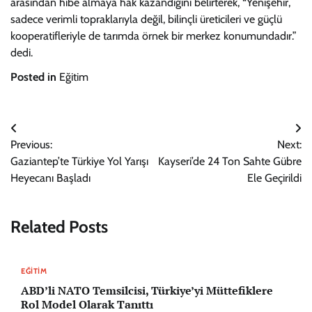
arasından hibe almaya hak kazandığını belirterek, “Yenişehir,
sadece verimli topraklarıyla değil, bilinçli üreticileri ve güçlü
kooperatifleriyle de tarımda örnek bir merkez konumundadır.”
dedi.
Posted in
Eğitim
Yazı
Previous:
Next:
gezinmesi
Gaziantep’te Türkiye Yol Yarışı
Kayseri’de 24 Ton Sahte Gübre
Heyecanı Başladı
Ele Geçirildi
Related Posts
EĞITIM
ABD’li NATO Temsilcisi, Türkiye’yi Müttefiklere
Rol Model Olarak Tanıttı