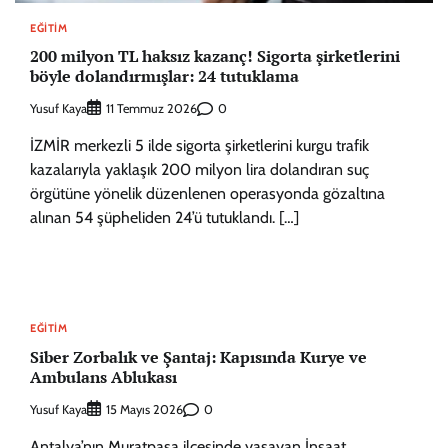
EĞITIM
200 milyon TL haksız kazanç! Sigorta şirketlerini
böyle dolandırmışlar: 24 tutuklama
Yusuf Kaya
0
11 Temmuz 2026
İZMİR merkezli 5 ilde sigorta şirketlerini kurgu trafik
kazalarıyla yaklaşık 200 milyon lira dolandıran suç
örgütüne yönelik düzenlenen operasyonda gözaltına
alınan 54 şüpheliden 24’ü tutuklandı. […]
EĞITIM
Siber Zorbalık ve Şantaj: Kapısında Kurye ve
Ambulans Ablukası
Yusuf Kaya
0
15 Mayıs 2026
Antalya’nın Muratpaşa ilçesinde yaşayan İnşaat