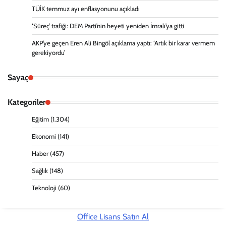
TÜİK temmuz ayı enflasyonunu açıkladı
‘Süreç’ trafiği: DEM Parti’nin heyeti yeniden İmralı’ya gitti
AKP’ye geçen Eren Ali Bingöl açıklama yaptı: ‘Artık bir karar vermem
gerekiyordu’
Sayaç
Kategoriler
Eğitim
(1.304)
Ekonomi
(141)
Haber
(457)
Sağlık
(148)
Teknoloji
(60)
Office Lisans Satın Al