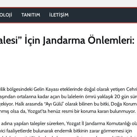
OLOJİ
TANITIM
İLETİŞİM
alesi” İçin Jandarma Önlemleri:
ik bölgesindeki Gelin Kayası eteklerinde doğal olarak yetişen Cehri
n başından ortalarına kadar açan bu lalelerin ömrü yaklaşık 20 gün sü
 çekiyor. Halk arasında “Ayı Gülü” olarak bilinen bu bitki, Doğa Koru
ınmış olsa da, Yozgat’ta henüz resmi bir koruma kararı bulunmuyor.
 adına yapılan talepler sürerken, Yozgat İl Jandarma Komutanlığı ol
yici faaliyetlerde bulunarak endemik bitkinin zarar görmemesi için