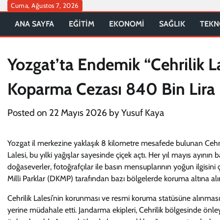
Skip
Cuma, Ağustos 7, 2026
to
ANA SAYFA
EĞİTİM
EKONOMİ
SAĞLIK
TEKN
content
Yozgat’ta Endemik “Cehrilik L
Koparma Cezası 840 Bin Lira
Posted on
22 Mayıs 2026
by
Yusuf Kaya
Yozgat il merkezine yaklaşık 8 kilometre mesafede bulunan Cehril
Lalesi, bu yılki yağışlar sayesinde çiçek açtı. Her yıl mayıs ayını
doğaseverler, fotoğrafçılar ile basın mensuplarının yoğun ilgisini
Milli Parklar (DKMP) tarafından bazı bölgelerde koruma altına al
Cehrilik Lalesi’nin korunması ve resmi koruma statüsüne alınması
yerine müdahale etti. Jandarma ekipleri, Cehrilik bölgesinde önle