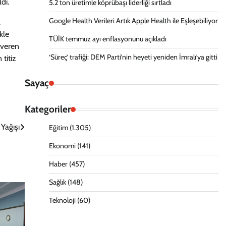
dı.
5.2 ton üretimle köprübaşı liderliği sırtladı
Google Health Verileri Artık Apple Health ile Eşleşebiliyor
.
kle
TÜİK temmuz ayı enflasyonunu açıkladı
 veren
‘Süreç’ trafiği: DEM Parti’nin heyeti yeniden İmralı’ya gitti
titiz
Sayaç
Kategoriler
Yağışı
Eğitim
(1.305)
Ekonomi
(141)
Haber
(457)
Sağlık
(148)
Teknoloji
(60)