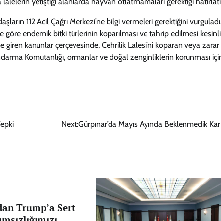
alelerin yetiştiği alanlarda hayvan otlatmamaları gerektiği hatırlatıl
arın 112 Acil Çağrı Merkezi’ne bilgi vermeleri gerektiğini vurguladı
göre endemik bitki türlerinin koparılması ve tahrip edilmesi kesinli
ğe giren kanunlar çerçevesinde, Cehrilik Lalesi’ni koparan veya zarar
Jandarma Komutanlığı, ormanlar ve doğal zenginliklerin korunması için 
Tepki
Next:
Gürpınar’da Mayıs Ayında Beklenmedik Kar 
dan Trump’a Sert
ımsızlığımızı