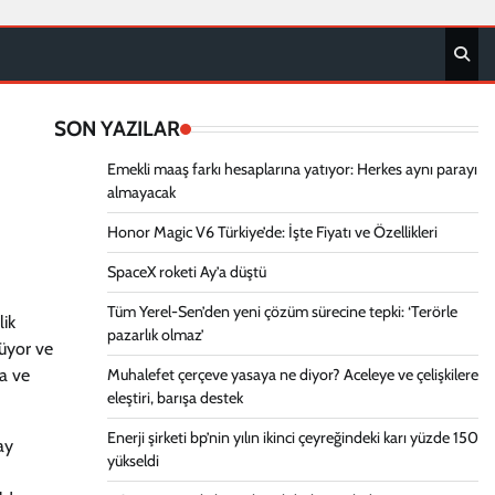
SON YAZILAR
Emekli maaş farkı hesaplarına yatıyor: Herkes aynı parayı
almayacak
Honor Magic V6 Türkiye’de: İşte Fiyatı ve Özellikleri
SpaceX roketi Ay’a düştü
Tüm Yerel-Sen’den yeni çözüm sürecine tepki: ‘Terörle
lik
pazarlık olmaz’
rüyor ve
ma ve
Muhalefet çerçeve yasaya ne diyor? Aceleye ve çelişkilere
eleştiri, barışa destek
Enerji şirketi bp’nin yılın ikinci çeyreğindeki karı yüzde 150
ay
yükseldi