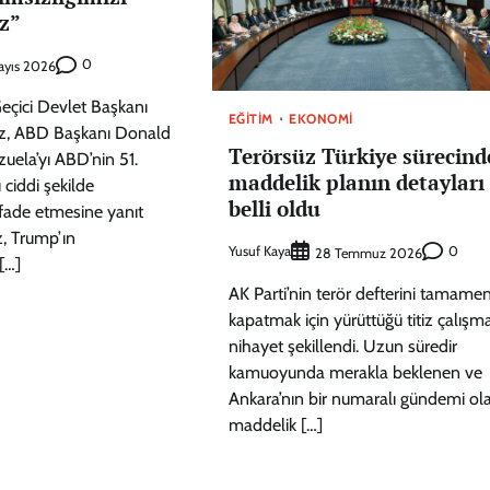
z”
0
ayıs 2026
eçici Devlet Başkanı
EĞITIM
EKONOMI
z, ABD Başkanı Donald
Terörsüz Türkiye sürecind
uela’yı ABD’nin 51.
maddelik planın detayları
 ciddi şekilde
belli oldu
fade etmesine yanıt
z, Trump’ın
Yusuf Kaya
0
28 Temmuz 2026
[…]
AK Parti’nin terör defterini tamame
kapatmak için yürüttüğü titiz çalışm
nihayet şekillendi. Uzun süredir
kamuoyunda merakla beklenen ve
Ankara’nın bir numaralı gündemi ol
maddelik […]