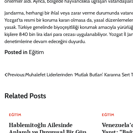
önlemler aldı. Ayrıca, bölgede hayvancılıkla uğraşan vatandaşlara l
Jandarma, herhangi bir ihlal veya zarar verme durumunda vatandaşl
Yozgat’ta resmi bir koruma kararı olmasa da, yasal düzenlemelere 
yasak. Türkiye genelinde biyoçeşitliliği korumak amacıyla yürürlü
kişilere 840 bin lira idari para cezası uygulanabiliyor. Yozgat İl 
denetimlerine devam edeceğini duyurdu.
Posted in
Eğitim
Yazı
Previous:
Muhalefet Liderlerinden ‘Mutlak Butlan’ Kararına Sert 
gezinmesi
Related Posts
EĞITIM
EĞITIM
Hablemitoğlu Ailesinde
Venezuela’
Anlamlı ve Duygusal Bir Gün
Yanıt: “Bağ