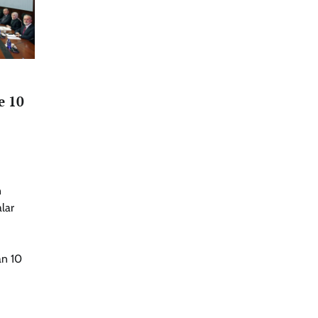
e 10
n
alar
an 10