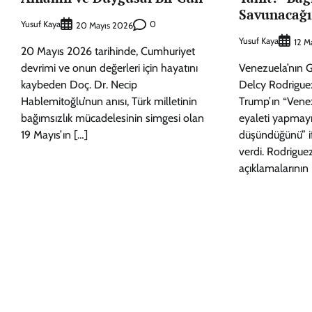
Savunacağı
Yusuf Kaya
0
20 Mayıs 2026
Yusuf Kaya
12 M
20 Mayıs 2026 tarihinde, Cumhuriyet
devrimi ve onun değerleri için hayatını
Venezuela’nın G
kaybeden Doç. Dr. Necip
Delcy Rodrigue
Hablemitoğlu’nun anısı, Türk milletinin
Trump’ın “Venez
bağımsızlık mücadelesinin simgesi olan
eyaleti yapmayı
19 Mayıs’ın […]
düşündüğünü” i
verdi. Rodrigue
açıklamalarının 