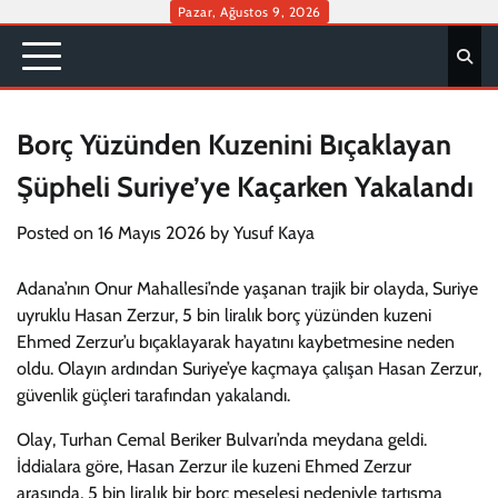
Skip
Pazar, Ağustos 9, 2026
to
content
Borç Yüzünden Kuzenini Bıçaklayan
Şüpheli Suriye’ye Kaçarken Yakalandı
Posted on
16 Mayıs 2026
by
Yusuf Kaya
Adana’nın Onur Mahallesi’nde yaşanan trajik bir olayda, Suriye
uyruklu Hasan Zerzur, 5 bin liralık borç yüzünden kuzeni
Ehmed Zerzur’u bıçaklayarak hayatını kaybetmesine neden
oldu. Olayın ardından Suriye’ye kaçmaya çalışan Hasan Zerzur,
güvenlik güçleri tarafından yakalandı.
Olay, Turhan Cemal Beriker Bulvarı’nda meydana geldi.
İddialara göre, Hasan Zerzur ile kuzeni Ehmed Zerzur
arasında, 5 bin liralık bir borç meselesi nedeniyle tartışma