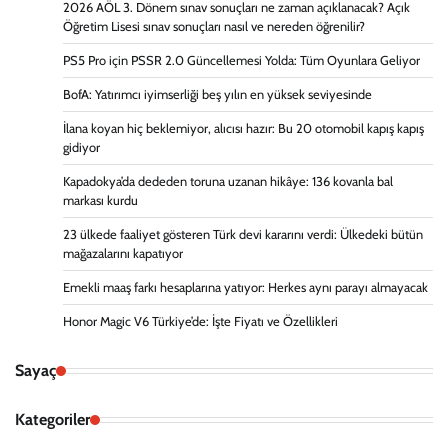
2026 AÖL 3. Dönem sınav sonuçları ne zaman açıklanacak? Açık
Öğretim Lisesi sınav sonuçları nasıl ve nereden öğrenilir?
PS5 Pro için PSSR 2.0 Güncellemesi Yolda: Tüm Oyunlara Geliyor
BofA: Yatırımcı iyimserliği beş yılın en yüksek seviyesinde
İlana koyan hiç beklemiyor, alıcısı hazır: Bu 20 otomobil kapış kapış
gidiyor
Kapadokya’da dededen toruna uzanan hikâye: 136 kovanla bal
markası kurdu
23 ülkede faaliyet gösteren Türk devi kararını verdi: Ülkedeki bütün
mağazalarını kapatıyor
Emekli maaş farkı hesaplarına yatıyor: Herkes aynı parayı almayacak
Honor Magic V6 Türkiye’de: İşte Fiyatı ve Özellikleri
Sayaç
Kategoriler