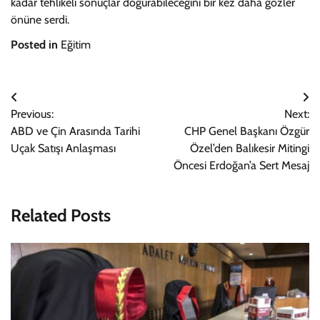
kadar tehlikeli sonuçlar doğurabileceğini bir kez daha gözler
önüne serdi.
Posted in
Eğitim
Yazı
Previous:
Next:
gezinmesi
ABD ve Çin Arasında Tarihi
CHP Genel Başkanı Özgür
Uçak Satışı Anlaşması
Özel’den Balıkesir Mitingi
Öncesi Erdoğan’a Sert Mesaj
Related Posts