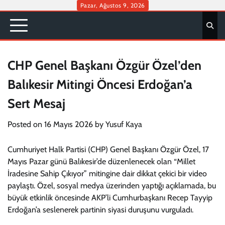
Skip
Pazar, Ağustos 9, 2026
to
content
CHP Genel Başkanı Özgür Özel’den
Balıkesir Mitingi Öncesi Erdoğan’a
Sert Mesaj
Posted on
16 Mayıs 2026
by
Yusuf Kaya
Cumhuriyet Halk Partisi (CHP) Genel Başkanı Özgür Özel, 17
Mayıs Pazar günü Balıkesir’de düzenlenecek olan “Millet
İradesine Sahip Çıkıyor” mitingine dair dikkat çekici bir video
paylaştı. Özel, sosyal medya üzerinden yaptığı açıklamada, bu
büyük etkinlik öncesinde AKP’li Cumhurbaşkanı Recep Tayyip
Erdoğan’a seslenerek partinin siyasi duruşunu vurguladı.