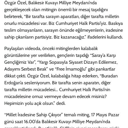
Özgür Özel, Balıkesir Kuvayı Milliye Meydanı’nda
gerçekleşecek olan mitingin önemli bir mesaj taşıdığını
belirterek, “Bir tarafta sarayın aparatları, diğer tarafta milletin
onurlu mücadelesi var. Biz Cumhuriyet Halk Partisi’yiz. Baskıya
teslim olmayanların, sarayın önünde eğilmeyenlerin, iradesine
sahip çıkanların partisiyiz. Biz kazanacağız.” ifadelerini kullandı.
Paylaşılan videoda, önceki mitinglerden kalabalık
görüntülerine yer verilirken, gençlerin taşıdığı “Saray’a Karşı
Gençliğimiz Var”, “Yargı Sopasıyla Siyaset Dizayn Edilemez,
Adayımı Serbest Bırak” ve “Free İmamoğlu” gibi pankartlar
dikkat çekti. Özgür Özel, kalabalığa hitap ederken, “Buradan
Erdoğan’a sesleniyorum. Bir tarafta senin aparatın, diğer
tarafta milletin mücadelesi… Cumhuriyet Halk Partisi’nin
mücadelesine omuz vermeye devam edecek misiniz?
Hepimizin yolu açık olsun.” dedi.
“Millet İradesine Sahip Çıkıyor” temalı miting, 17 Mayıs Pazar
günü saat 16.00’da Balıkesir Kuvayı Milliye Meydanı’nda