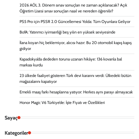
2026 AÖL 3. Dönem sınav sonuçları ne zaman açıklanacak? Açık
Öğretim Lisesi sınav sonuçları nasıl ve nereden öğrenilir?
PS5 Pro için PSSR 2.0 Güncellemesi Yolda: Tüm Oyunlara Geliyor
BofA: Yatırımcı iyimserliği beş yılın en yüksek seviyesinde
İlana koyan hiç beklemiyor, alıcısı hazır: Bu 20 otomobil kapış kapış
gidiyor
Kapadokya’da dededen toruna uzanan hikâye: 136 kovanla bal
markası kurdu
23 ülkede faaliyet gösteren Türk devi kararını verdi: Ülkedeki bütün
mağazalarını kapatıyor
Emekli maaş farkı hesaplarına yatıyor: Herkes aynı parayı almayacak
Honor Magic V6 Türkiye’de: İşte Fiyatı ve Özellikleri
Sayaç
Kategoriler