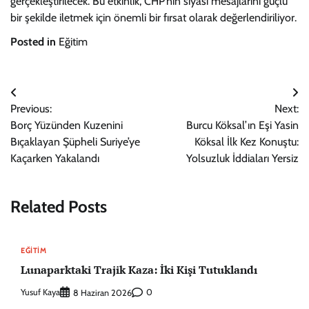
gerçekleştirilecek. Bu etkinlik, CHP’nin siyasi mesajlarını güçlü
bir şekilde iletmek için önemli bir fırsat olarak değerlendiriliyor.
Posted in
Eğitim
Yazı
Previous:
Next:
gezinmesi
Borç Yüzünden Kuzenini
Burcu Köksal’ın Eşi Yasin
Bıçaklayan Şüpheli Suriye’ye
Köksal İlk Kez Konuştu:
Kaçarken Yakalandı
Yolsuzluk İddiaları Yersiz
Related Posts
EĞITIM
Lunaparktaki Trajik Kaza: İki Kişi Tutuklandı
Yusuf Kaya
0
8 Haziran 2026