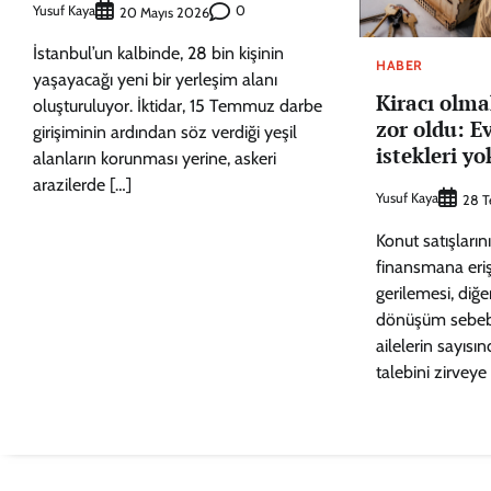
Yusuf Kaya
0
20 Mayıs 2026
İstanbul’un kalbinde, 28 bin kişinin
HABER
yaşayacağı yeni bir yerleşim alanı
Kiracı olma
oluşturuluyor. İktidar, 15 Temmuz darbe
zor oldu: E
girişiminin ardından söz verdiği yeşil
istekleri yo
alanların korunması yerine, askeri
arazilerde […]
Yusuf Kaya
28 
Konut satışların
finansmana eri
gerilemesi, diğ
dönüşüm sebebi
ailelerin sayısın
talebini zirveye