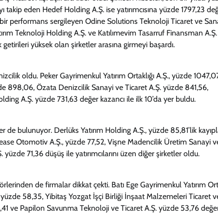
yı takip eden Hedef Holding A.Ş. ise yatırımcısına yüzde 1797,23 de
ü bir performans sergileyen Odine Solutions Teknoloji Ticaret ve San
tırım Teknoloji Holding A.Ş. ve Katılımevim Tasarruf Finansman A.Ş.
etirileri yüksek olan şirketler arasına girmeyi başardı.
enizcilik oldu. Peker Gayrimenkul Yatırım Ortaklığı A.Ş., yüzde 1047,
üzde 898,06, Özata Denizcilik Sanayi ve Ticaret A.Ş. yüzde 841,56,
olding A.Ş. yüzde 731,63 değer kazancı ile ilk 10’da yer buldu.
er de bulunuyor. Derlüks Yatırım Holding A.Ş., yüzde 85,81’lik kayıp
rlease Otomotiv A.Ş., yüzde 77,52, Vişne Madencilik Üretim Sanayi v
üzde 71,36 düşüş ile yatırımcılarını üzen diğer şirketler oldu.
örlerinden de firmalar dikkat çekti. Batı Ege Gayrimenkul Yatırım Ort
yüzde 58,35, Yibitaş Yozgat İşçi Birliği İnşaat Malzemeleri Ticaret v
,41 ve Papilon Savunma Teknoloji ve Ticaret A.Ş. yüzde 53,76 değe