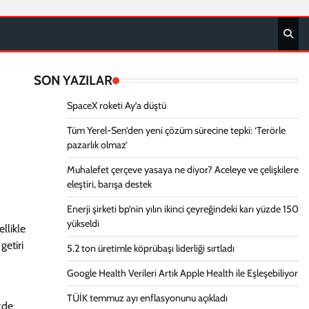
SON YAZILAR
SpaceX roketi Ay’a düştü
Tüm Yerel-Sen’den yeni çözüm sürecine tepki: ‘Terörle
pazarlık olmaz’
Muhalefet çerçeve yasaya ne diyor? Aceleye ve çelişkilere
eleştiri, barışa destek
Enerji şirketi bp’nin yılın ikinci çeyreğindeki karı yüzde 150
yükseldi
llikle
getiri
5.2 ton üretimle köprübaşı liderliği sırtladı
Google Health Verileri Artık Apple Health ile Eşleşebiliyor
TÜİK temmuz ayı enflasyonunu açıkladı
zde