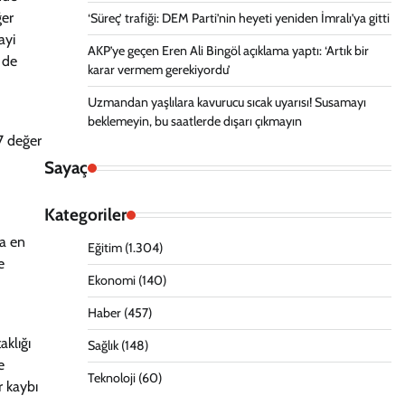
ğer
‘Süreç’ trafiği: DEM Parti’nin heyeti yeniden İmralı’ya gitti
ayi
AKP’ye geçen Eren Ali Bingöl açıklama yaptı: ‘Artık bir
 de
karar vermem gerekiyordu’
Uzmandan yaşlılara kavurucu sıcak uyarısı! Susamayı
beklemeyin, bu saatlerde dışarı çıkmayın
07 değer
Sayaç
Kategoriler
la en
Eğitim
(1.304)
e
Ekonomi
(140)
Haber
(457)
aklığı
Sağlık
(148)
e
Teknoloji
(60)
r kaybı