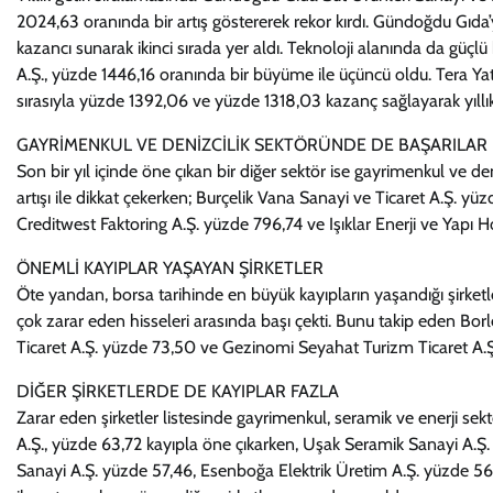
2024,63 oranında bir artış göstererek rekor kırdı. Gündoğdu Gıda’
kazancı sunarak ikinci sırada yer aldı. Teknoloji alanında da güçl
A.Ş., yüzde 1446,16 oranında bir büyüme ile üçüncü oldu. Tera Ya
sırasıyla yüzde 1392,06 ve yüzde 1318,03 kazanç sağlayarak yıllık g
GAYRİMENKUL VE DENİZCİLİK SEKTÖRÜNDE DE BAŞARILAR
Son bir yıl içinde öne çıkan bir diğer sektör ise gayrimenkul ve d
artışı ile dikkat çekerken; Burçelik Vana Sanayi ve Ticaret A.Ş. y
Creditwest Faktoring A.Ş. yüzde 796,74 ve Işıklar Enerji ve Yapı H
ÖNEMLİ KAYIPLAR YAŞAYAN ŞİRKETLER
Öte yandan, borsa tarihinde en büyük kayıpların yaşandığı şirketl
çok zarar eden hisseleri arasında başı çekti. Bunu takip eden Bo
Ticaret A.Ş. yüzde 73,50 ve Gezinomi Seyahat Turizm Ticaret A.Ş. y
DİĞER ŞİRKETLERDE DE KAYIPLAR FAZLA
Zarar eden şirketler listesinde gayrimenkul, seramik ve enerji sekt
A.Ş., yüzde 63,72 kayıpla öne çıkarken, Uşak Seramik Sanayi A.Ş. 
Sanayi A.Ş. yüzde 57,46, Esenboğa Elektrik Üretim A.Ş. yüzde 56