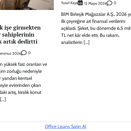
Yusuf Kaya
0
12 Mayıs 2026
BİM Birleşik Mağazalar A.Ş., 2026 yı
ilk çeyreğine ait finansal verilerini
k işe girmekten
açıkladı. Şirket, bu dönemde 6,5 mil
v sahiplerinin
TL net kâr elde etti. Bu rakam,
k artık dedirtti
analistlerin […]
0
Temmuz 2026
ın yüksek faiz oranları ve
şim zorluğu nedeniyle
er yandan kentsel
yle evlerinden çıkan
daki artış, kiralık konut
 […]
Office Lisans Satın Al