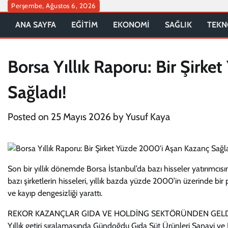
Skip
Perşembe, Ağustos 6, 2026
to
ANA SAYFA
EĞİTİM
EKONOMİ
SAĞLIK
TEKN
content
Borsa Yıllık Raporu: Bir Şirk
Sağladı!
Posted on
25 Mayıs 2026
by
Yusuf Kaya
Son bir yıllık dönemde Borsa İstanbul’da bazı hisseler yatırımcısı
bazı şirketlerin hisseleri, yıllık bazda yüzde 2000’in üzerinde bir
ve kayıp dengesizliği yarattı.
REKOR KAZANÇLAR GIDA VE HOLDİNG SEKTÖRÜNDEN GEL
Yıllık getiri sıralamasında Gündoğdu Gıda Süt Ürünleri Sanayi ve Dış