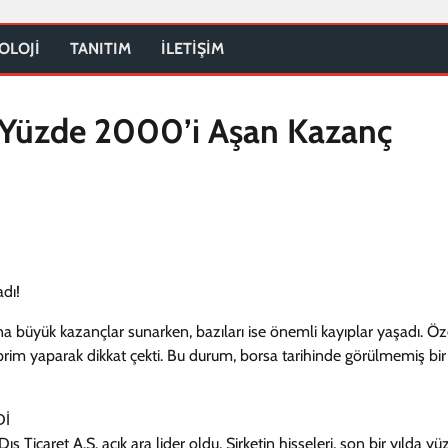
OLOJİ
TANITIM
İLETİŞİM
et Yüzde 2000’i Aşan Kazanç
na büyük kazançlar sunarken, bazıları ise önemli kayıplar yaşadı. Öze
 prim yaparak dikkat çekti. Bu durum, borsa tarihinde görülmemiş bir 
Dİ
 Ticaret A.Ş. açık ara lider oldu. Şirketin hisseleri, son bir yılda yü