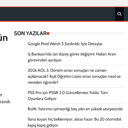
SON YAZILAR
ün
Google Pixel Watch 5 Sızdırıldı: İşte Detaylar
İş Bankası’nda üst düzey görev değişimi: Hakan Aran
görevinden ayrılıyor
2026 AÖL 3. Dönem sınav sonuçları ne zaman
açıklanacak? Açık Öğretim Lisesi sınav sonuçları nasıl ve
nereden öğrenilir?
PS5 Pro için PSSR 2.0 Güncellemesi Yolda: Tüm
er
Oyunlara Geliyor
zandı.
BofA: Yatırımcı iyimserliği beş yılın en yüksek seviyesinde
İlana koyan hiç beklemiyor, alıcısı hazır: Bu 20 otomobil
kapış kapış gidiyor