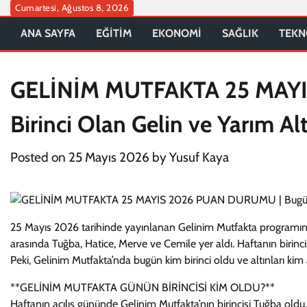
Skip
Cumartesi, Ağustos 8, 2026
to
ANA SAYFA
EĞİTİM
EKONOMİ
SAĞLIK
TEKN
content
GELİNİM MUTFAKTA 25 MAY
Birinci Olan Gelin ve Yarım Al
Posted on
25 Mayıs 2026
by
Yusuf Kaya
25 Mayıs 2026 tarihinde yayınlanan Gelinim Mutfakta programında
arasında Tuğba, Hatice, Merve ve Cemile yer aldı. Haftanın birinci
Peki, Gelinim Mutfakta’nda bugün kim birinci oldu ve altınları kim
**GELİNİM MUTFAKTA GÜNÜN BİRİNCİSİ KİM OLDU?**
Haftanın açılış gününde Gelinim Mutfakta’nın birincisi Tuğba oldu.