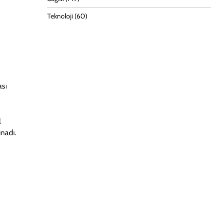
Teknoloji
(60)
ası
l
ınadı.