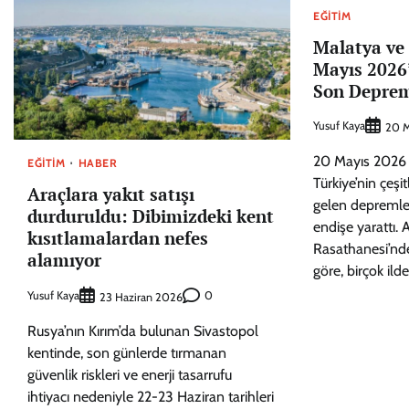
EĞITIM
Malatya ve 
Mayıs 2026
Son Deprem
Yusuf Kaya
20 M
20 Mayıs 2026
EĞITIM
HABER
Türkiye’nin çeş
Araçlara yakıt satışı
gelen depremler
durduruldu: Dibimizdeki kent
endişe yarattı. 
kısıtlamalardan nefes
Rasathanesi’nde
alamıyor
göre, birçok ilde
Yusuf Kaya
0
23 Haziran 2026
Rusya’nın Kırım’da bulunan Sivastopol
kentinde, son günlerde tırmanan
güvenlik riskleri ve enerji tasarrufu
ihtiyacı nedeniyle 22-23 Haziran tarihleri