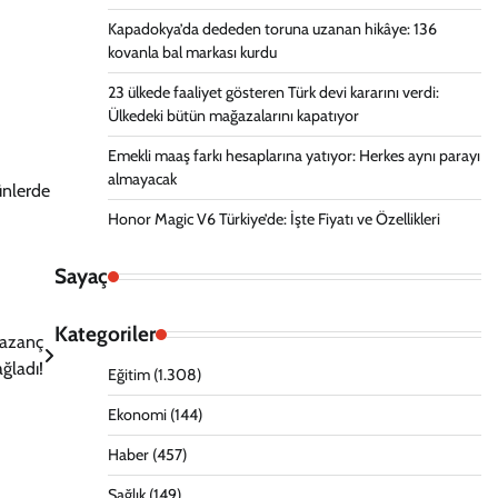
Kapadokya’da dededen toruna uzanan hikâye: 136
kovanla bal markası kurdu
23 ülkede faaliyet gösteren Türk devi kararını verdi:
Ülkedeki bütün mağazalarını kapatıyor
Emekli maaş farkı hesaplarına yatıyor: Herkes aynı parayı
almayacak
ünlerde
Honor Magic V6 Türkiye’de: İşte Fiyatı ve Özellikleri
Sayaç
Kategoriler
Kazanç
ğladı!
Eğitim
(1.308)
Ekonomi
(144)
Haber
(457)
Sağlık
(149)