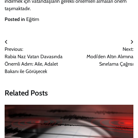
indirmek için vatandaşların gerekli önlemleri almaları önem
taşımaktadır.
Posted in
Eğitim
Yazı
Previous:
Next:
gezinmesi
Rabia Naz Vatan Davasında
Modi’den Altın Alımına
Önemli Adım: Aile, Adalet
Sınırlama Çağrısı
Bakanı ile Görüşecek
Related Posts