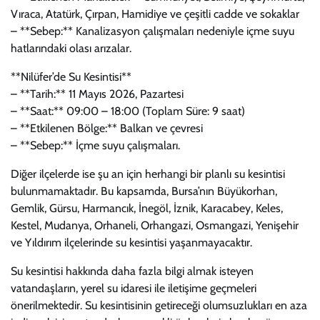
Vıraca, Atatürk, Çırpan, Hamidiye ve çeşitli cadde ve sokaklar
– **Sebep:** Kanalizasyon çalışmaları nedeniyle içme suyu
hatlarındaki olası arızalar.
**Nilüfer’de Su Kesintisi**
– **Tarih:** 11 Mayıs 2026, Pazartesi
– **Saat:** 09:00 – 18:00 (Toplam Süre: 9 saat)
– **Etkilenen Bölge:** Balkan ve çevresi
– **Sebep:** İçme suyu çalışmaları.
Diğer ilçelerde ise şu an için herhangi bir planlı su kesintisi
bulunmamaktadır. Bu kapsamda, Bursa’nın Büyükorhan,
Gemlik, Gürsu, Harmancık, İnegöl, İznik, Karacabey, Keles,
Kestel, Mudanya, Orhaneli, Orhangazi, Osmangazi, Yenişehir
ve Yıldırım ilçelerinde su kesintisi yaşanmayacaktır.
Su kesintisi hakkında daha fazla bilgi almak isteyen
vatandaşların, yerel su idaresi ile iletişime geçmeleri
önerilmektedir. Su kesintisinin getireceği olumsuzlukları en aza