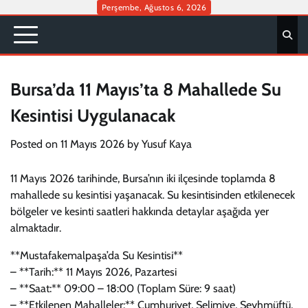
Skip
Perşembe, Ağustos 6, 2026
to
content
Bursa’da 11 Mayıs’ta 8 Mahallede Su
Kesintisi Uygulanacak
Posted on
11 Mayıs 2026
by
Yusuf Kaya
11 Mayıs 2026 tarihinde, Bursa’nın iki ilçesinde toplamda 8
mahallede su kesintisi yaşanacak. Su kesintisinden etkilenecek
bölgeler ve kesinti saatleri hakkında detaylar aşağıda yer
almaktadır.
**Mustafakemalpaşa’da Su Kesintisi**
– **Tarih:** 11 Mayıs 2026, Pazartesi
– **Saat:** 09:00 – 18:00 (Toplam Süre: 9 saat)
– **Etkilenen Mahalleler:** Cumhuriyet, Selimiye, Şeyhmüftü,