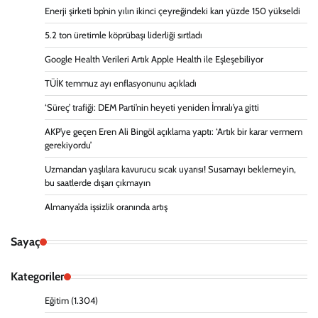
Enerji şirketi bp’nin yılın ikinci çeyreğindeki karı yüzde 150 yükseldi
5.2 ton üretimle köprübaşı liderliği sırtladı
Google Health Verileri Artık Apple Health ile Eşleşebiliyor
TÜİK temmuz ayı enflasyonunu açıkladı
‘Süreç’ trafiği: DEM Parti’nin heyeti yeniden İmralı’ya gitti
AKP’ye geçen Eren Ali Bingöl açıklama yaptı: ‘Artık bir karar vermem
gerekiyordu’
Uzmandan yaşlılara kavurucu sıcak uyarısı! Susamayı beklemeyin,
bu saatlerde dışarı çıkmayın
Almanya’da işsizlik oranında artış
Sayaç
Kategoriler
Eğitim
(1.304)