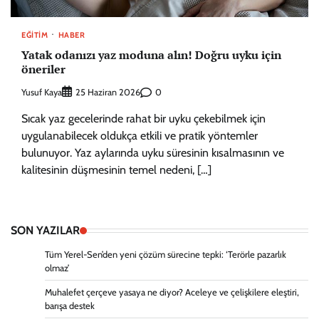
EĞITIM
HABER
Yatak odanızı yaz moduna alın! Doğru uyku için
öneriler
Yusuf Kaya
0
25 Haziran 2026
Sıcak yaz gecelerinde rahat bir uyku çekebilmek için
uygulanabilecek oldukça etkili ve pratik yöntemler
bulunuyor. Yaz aylarında uyku süresinin kısalmasının ve
kalitesinin düşmesinin temel nedeni, […]
SON YAZILAR
Tüm Yerel-Sen’den yeni çözüm sürecine tepki: ‘Terörle pazarlık
olmaz’
Muhalefet çerçeve yasaya ne diyor? Aceleye ve çelişkilere eleştiri,
barışa destek