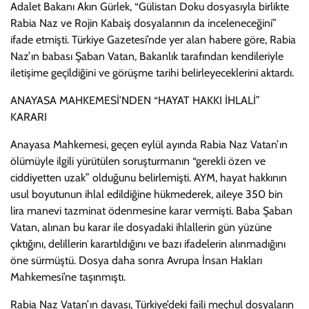
Adalet Bakanı Akın Gürlek, “Gülistan Doku dosyasıyla birlikte
Rabia Naz ve Rojin Kabaiş dosyalarının da inceleneceğini”
ifade etmişti. Türkiye Gazetesi’nde yer alan habere göre, Rabia
Naz’ın babası Şaban Vatan, Bakanlık tarafından kendileriyle
iletişime geçildiğini ve görüşme tarihi belirleyeceklerini aktardı.
ANAYASA MAHKEMESİ’NDEN “HAYAT HAKKI İHLALİ”
KARARI
Anayasa Mahkemesi, geçen eylül ayında Rabia Naz Vatan’ın
ölümüyle ilgili yürütülen soruşturmanın “gerekli özen ve
ciddiyetten uzak” olduğunu belirlemişti. AYM, hayat hakkının
usul boyutunun ihlal edildiğine hükmederek, aileye 350 bin
lira manevi tazminat ödenmesine karar vermişti. Baba Şaban
Vatan, alınan bu karar ile dosyadaki ihlallerin gün yüzüne
çıktığını, delillerin karartıldığını ve bazı ifadelerin alınmadığını
öne sürmüştü. Dosya daha sonra Avrupa İnsan Hakları
Mahkemesi’ne taşınmıştı.
Rabia Naz Vatan’ın davası, Türkiye’deki faili meçhul dosyaların