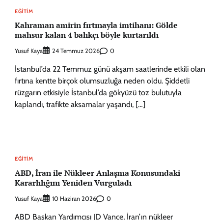
EĞITIM
Kahraman amirin fırtınayla imtihanı: Gölde
mahsur kalan 4 balıkçı böyle kurtarıldı
Yusuf Kaya
0
24 Temmuz 2026
İstanbul’da 22 Temmuz günü akşam saatlerinde etkili olan
fırtına kentte birçok olumsuzluğa neden oldu. Şiddetli
rüzgarın etkisiyle İstanbul’da gökyüzü toz bulutuyla
kaplandı, trafikte aksamalar yaşandı, […]
EĞITIM
ABD, İran ile Nükleer Anlaşma Konusundaki
Kararlılığını Yeniden Vurguladı
Yusuf Kaya
0
10 Haziran 2026
ABD Başkan Yardımcısı JD Vance, İran’ın nükleer