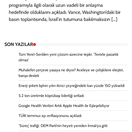
programıyla ilgili olarak uzun vadeli bir anlaşma
hedefinde olduklarını açıkladı. Vance, Washington’daki bir
basın toplantısında, İsrail’in tutumuna bakılmaksızın […]
SON YAZILAR
Tüm Yerel-Sen’den yeni çözüm sürecine tepki: ‘Terörle pazarlık
olmaz’
Muhalefet çerçeve yasaya ne diyor? Aceleye ve çelişkilere eleştiri,
barışa destek
Enerji şirketi bp’nin yılın ikinci çeyreğindeki karı yüzde 150 yükseldi
5.2 ton üretimle köprübaşı liderliği sırtladı
Google Health Verileri Artık Apple Health ile Eşleşebiliyor
TÜİK temmuz ayı enflasyonunu açıkladı
‘Süreç’ trafiği: DEM Parti’nin heyeti yeniden İmralı’ya gitti