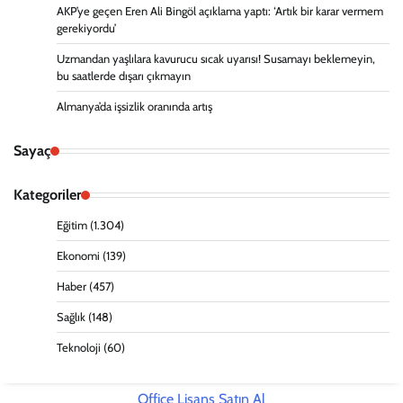
AKP’ye geçen Eren Ali Bingöl açıklama yaptı: ‘Artık bir karar vermem
gerekiyordu’
Uzmandan yaşlılara kavurucu sıcak uyarısı! Susamayı beklemeyin,
bu saatlerde dışarı çıkmayın
Almanya’da işsizlik oranında artış
Sayaç
Kategoriler
Eğitim
(1.304)
Ekonomi
(139)
Haber
(457)
Sağlık
(148)
Teknoloji
(60)
Office Lisans Satın Al