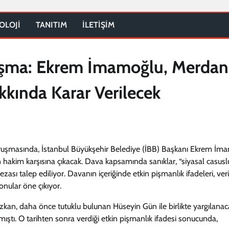
OLOJİ
TANITIM
İLETİŞİM
ruşma: Ekrem İmamoğlu, Merdan
kında Karar Verilecek
k duruşmasında, İstanbul Büyükşehir Belediye (İBB) Başkanı Ekrem İm
kim karşısına çıkacak. Dava kapsamında sanıklar, “siyasal casusl
ezası talep ediliyor. Davanın içeriğinde etkin pişmanlık ifadeleri, veri
onular öne çıkıyor.
n, daha önce tutuklu bulunan Hüseyin Gün ile birlikte yargılanac
tı. O tarihten sonra verdiği etkin pişmanlık ifadesi sonucunda,