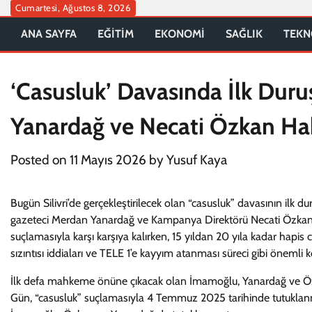
Skip
Cumartesi, Ağustos 8, 2026
to
ANA SAYFA
EĞİTİM
EKONOMİ
SAĞLIK
TEKN
content
‘Casusluk’ Davasında İlk Du
Yanardağ ve Necati Özkan Hak
Posted on
11 Mayıs 2026
by
Yusuf Kaya
Bugün Silivri’de gerçekleştirilecek olan “casusluk” davasının il
gazeteci Merdan Yanardağ ve Kampanya Direktörü Necati Özkan ha
suçlamasıyla karşı karşıya kalırken, 15 yıldan 20 yıla kadar hapis c
sızıntısı iddiaları ve TELE 1’e kayyım atanması süreci gibi önemli k
İlk defa mahkeme önüne çıkacak olan İmamoğlu, Yanardağ ve Özka
Gün, “casusluk” suçlamasıyla 4 Temmuz 2025 tarihinde tutuklanmış