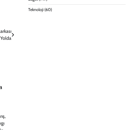
Teknoloji
(60)
Markası
Yolda
a
ış,
ygı