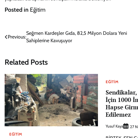
Posted in
Eğitim
Yazı
Seğmen Kardeşler Gıda, 82,5 Milyon Dolara Yeni
Previous:
Sahiplerine Kavuşuyor
gezinmesi
Related Posts
EĞITIM
Sendikalar
İçin 1000 İ
Hapse Girm
Edilemez
Yusuf Kaya
27 N
EĞITIM