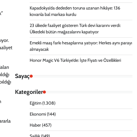
Kapadokya’da dededen toruna uzanan hikâye: 136
k”
kovanla bal markası kurdu
23 ülkede faaliyet gösteren Türk devi kararını verdi:
Ülkedeki bütün mağazalarını kapatıyor
ıyor.
Emekli maaş farkı hesaplarına yatıyor: Herkes aynı parayı
aaliyet
almayacak
Honor Magic V6 Türkiye’de: İşte Fiyatı ve Özellikleri
aları
ldığı
Sayaç
ıldığı
Kategoriler
m
Eğitim
(1.308)
Ekonomi
(144)
ararla
Haber
(457)
Sağlık
(149)