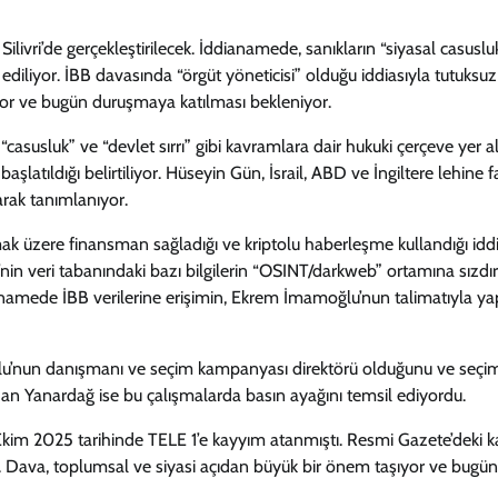
ivri’de gerçekleştirilecek. İddianamede, sanıkların “siyasal casuslu
ediliyor. İBB davasında “örgüt yöneticisi” olduğu iddiasıyla tutuksuz
r ve bugün duruşmaya katılması bekleniyor.
susluk” ve “devlet sırrı” gibi kavramlara dair hukuki çerçeve yer al
şlatıldığı belirtiliyor. Hüseyin Gün, İsrail, ABD ve İngiltere lehine f
arak tanımlanıyor.
üzere finansman sağladığı ve kriptolu haberleşme kullandığı iddi
in veri tabanındaki bazı bilgilerin “OSINT/darkweb” ortamına sızdırı
dianamede İBB verilerine erişimin, Ekrem İmamoğlu’nun talimatıyla yap
ğlu’nun danışmanı ve seçim kampanyası direktörü olduğunu ve seçi
n Yanardağ ise bu çalışmalarda basın ayağını temsil ediyordu.
im 2025 tarihinde TELE 1’e kayyım atanmıştı. Resmi Gazete’deki k
. Dava, toplumsal ve siyasi açıdan büyük bir önem taşıyor ve bugün