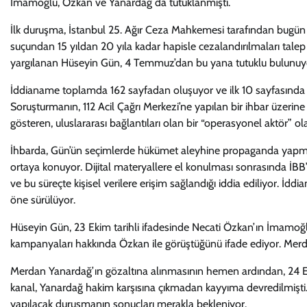
İmamoğlu, Özkan ve Yanardağ da tutuklanmıştı.
İlk duruşma, İstanbul 25. Ağır Ceza Mahkemesi tarafından bugün Sil
suçundan 15 yıldan 20 yıla kadar hapisle cezalandırılmaları talep 
yargılanan Hüseyin Gün, 4 Temmuz’dan bu yana tutuklu bulunuyo
İddianame toplamda 162 sayfadan oluşuyor ve ilk 10 sayfasında “ca
Soruşturmanın, 112 Acil Çağrı Merkezi’ne yapılan bir ihbar üzerine ba
gösteren, uluslararası bağlantıları olan bir “operasyonel aktör” ol
İhbarda, Gün’ün seçimlerde hükümet aleyhine propaganda yapmak 
ortaya konuyor. Dijital materyallere el konulması sonrasında İBB’n
ve bu süreçte kişisel verilere erişim sağlandığı iddia ediliyor. İd
öne sürülüyor.
Hüseyin Gün, 23 Ekim tarihli ifadesinde Necati Özkan’ın İmamo
kampanyaları hakkında Özkan ile görüştüğünü ifade ediyor. Merda
Merdan Yanardağ’ın gözaltına alınmasının hemen ardından, 24 Ek
kanal, Yanardağ hakim karşısına çıkmadan kayyıma devredilmişti
yapılacak duruşmanın sonuçları merakla bekleniyor.