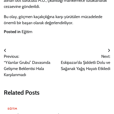
alınan bot sürücüsü M.Ü., çıkarıldığı mahkemece tutuklanarak
cezaevine gönderildi.
Bu olay, göçmen kaçakçılığına karşı yürütülen mücadelede
önemli bir başarı olarak değerlendiriliyor.
Posted in
Eğitim
Yazı
Previous:
Next:
gezinmesi
“Yılanlar Grubu” Davasında
Eskipazar’da Şiddetli Dolu ve
Gelişme Beklentisi Hala
Sağanak Yağış Hayatı Etkiledi
Karşılanmadı
Related Posts
EĞITIM