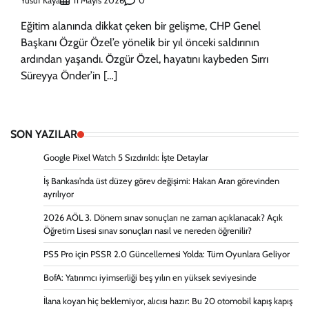
Yusuf Kaya
0
11 Mayıs 2026
Eğitim alanında dikkat çeken bir gelişme, CHP Genel
Başkanı Özgür Özel’e yönelik bir yıl önceki saldırının
ardından yaşandı. Özgür Özel, hayatını kaybeden Sırrı
Süreyya Önder’in […]
SON YAZILAR
Google Pixel Watch 5 Sızdırıldı: İşte Detaylar
İş Bankası’nda üst düzey görev değişimi: Hakan Aran görevinden
ayrılıyor
2026 AÖL 3. Dönem sınav sonuçları ne zaman açıklanacak? Açık
Öğretim Lisesi sınav sonuçları nasıl ve nereden öğrenilir?
PS5 Pro için PSSR 2.0 Güncellemesi Yolda: Tüm Oyunlara Geliyor
BofA: Yatırımcı iyimserliği beş yılın en yüksek seviyesinde
İlana koyan hiç beklemiyor, alıcısı hazır: Bu 20 otomobil kapış kapış