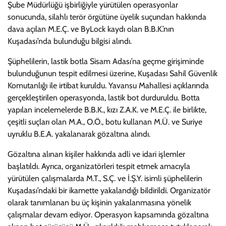
Şube Müdürlüğü işbirliğiyle yürütülen operasyonlar
sonucunda, silahlı terör örgütüne üyelik suçundan hakkında
dava açılan M.E.Ç. ve ByLock kaydı olan B.B.K.’nın
Kuşadası’nda bulunduğu bilgisi alındı.
Şüphelilerin, lastik botla Sisam Adası’na geçme girişiminde
bulunduğunun tespit edilmesi üzerine, Kuşadası Sahil Güvenlik
Komutanlığı ile irtibat kuruldu. Yavansu Mahallesi açıklarında
gerçekleştirilen operasyonda, lastik bot durduruldu. Botta
yapılan incelemelerde B.B.K., kızı Z.A.K. ve M.E.Ç. ile birlikte,
çeşitli suçları olan M.A., O.Ö., botu kullanan M.Ü. ve Suriye
uyruklu B.E.A. yakalanarak gözaltına alındı.
Gözaltına alınan kişiler hakkında adli ve idari işlemler
başlatıldı. Ayrıca, organizatörleri tespit etmek amacıyla
yürütülen çalışmalarda M.T., S.Ç. ve İ.Ş.Y. isimli şüphelilerin
Kuşadası’ndaki bir ikamette yakalandığı bildirildi. Organizatör
olarak tanımlanan bu üç kişinin yakalanmasına yönelik
çalışmalar devam ediyor. Operasyon kapsamında gözaltına