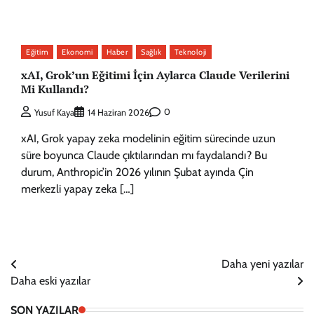
Eğitim
Ekonomi
Haber
Sağlık
Teknoloji
xAI, Grok’un Eğitimi İçin Aylarca Claude Verilerini
Mi Kullandı?
0
Yusuf Kaya
14 Haziran 2026
xAI, Grok yapay zeka modelinin eğitim sürecinde uzun
süre boyunca Claude çıktılarından mı faydalandı? Bu
durum, Anthropic’in 2026 yılının Şubat ayında Çin
merkezli yapay zeka […]
Yazı
Daha yeni yazılar
Daha eski yazılar
gezinmesi
SON YAZILAR