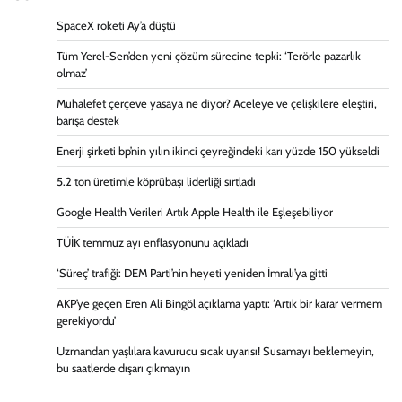
SpaceX roketi Ay’a düştü
Tüm Yerel-Sen’den yeni çözüm sürecine tepki: ‘Terörle pazarlık
olmaz’
Muhalefet çerçeve yasaya ne diyor? Aceleye ve çelişkilere eleştiri,
barışa destek
Enerji şirketi bp’nin yılın ikinci çeyreğindeki karı yüzde 150 yükseldi
5.2 ton üretimle köprübaşı liderliği sırtladı
Google Health Verileri Artık Apple Health ile Eşleşebiliyor
TÜİK temmuz ayı enflasyonunu açıkladı
‘Süreç’ trafiği: DEM Parti’nin heyeti yeniden İmralı’ya gitti
AKP’ye geçen Eren Ali Bingöl açıklama yaptı: ‘Artık bir karar vermem
gerekiyordu’
Uzmandan yaşlılara kavurucu sıcak uyarısı! Susamayı beklemeyin,
bu saatlerde dışarı çıkmayın