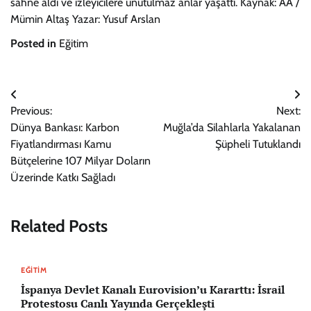
sahne aldı ve izleyicilere unutulmaz anlar yaşattı. Kaynak: AA /
Mümin Altaş Yazar: Yusuf Arslan
Posted in
Eğitim
Yazı
Previous:
Next:
gezinmesi
Dünya Bankası: Karbon
Muğla’da Silahlarla Yakalanan
Fiyatlandırması Kamu
Şüpheli Tutuklandı
Bütçelerine 107 Milyar Doların
Üzerinde Katkı Sağladı
Related Posts
EĞITIM
İspanya Devlet Kanalı Eurovision’u Kararttı: İsrail
Protestosu Canlı Yayında Gerçekleşti