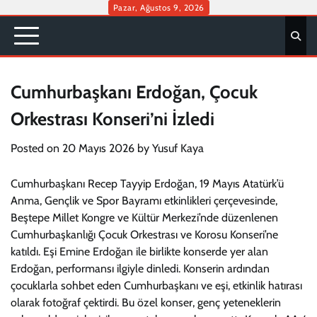
Skip
Pazar, Ağustos 9, 2026
to
content
Cumhurbaşkanı Erdoğan, Çocuk
Orkestrası Konseri’ni İzledi
Posted on
20 Mayıs 2026
by
Yusuf Kaya
Cumhurbaşkanı Recep Tayyip Erdoğan, 19 Mayıs Atatürk’ü
Anma, Gençlik ve Spor Bayramı etkinlikleri çerçevesinde,
Beştepe Millet Kongre ve Kültür Merkezi’nde düzenlenen
Cumhurbaşkanlığı Çocuk Orkestrası ve Korosu Konseri’ne
katıldı. Eşi Emine Erdoğan ile birlikte konserde yer alan
Erdoğan, performansı ilgiyle dinledi. Konserin ardından
çocuklarla sohbet eden Cumhurbaşkanı ve eşi, etkinlik hatırası
olarak fotoğraf çektirdi. Bu özel konser, genç yeteneklerin