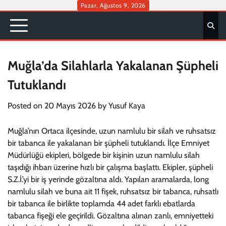
Skip
Pazar, Ağustos 9, 2026
to
content
Muğla’da Silahlarla Yakalanan Şüpheli
Tutuklandı
Posted on
20 Mayıs 2026
by
Yusuf Kaya
Muğla’nın Ortaca ilçesinde, uzun namlulu bir silah ve ruhsatsız
bir tabanca ile yakalanan bir şüpheli tutuklandı. İlçe Emniyet
Müdürlüğü ekipleri, bölgede bir kişinin uzun namlulu silah
taşıdığı ihbarı üzerine hızlı bir çalışma başlattı. Ekipler, şüpheli
S.Z.İ.’yi bir iş yerinde gözaltına aldı. Yapılan aramalarda, long
namlulu silah ve buna ait 11 fişek, ruhsatsız bir tabanca, ruhsatlı
bir tabanca ile birlikte toplamda 44 adet farklı ebatlarda
tabanca fişeği ele geçirildi. Gözaltına alınan zanlı, emniyetteki