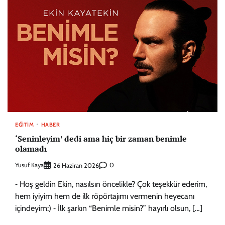
EĞITIM
HABER
‘Seninleyim’ dedi ama hiç bir zaman benimle
olamadı
Yusuf Kaya
0
26 Haziran 2026
⁃ Hoş geldin Ekin, nasılsın öncelikle? Çok teşekkür ederim,
hem iyiyim hem de ilk röpörtajımı vermenin heyecanı
içindeyim:) ⁃ İlk şarkın “Benimle misin?” hayırlı olsun, […]