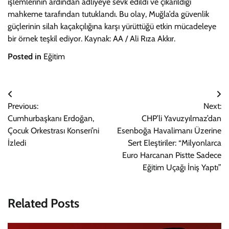
işlemlerinin ardından adliyeye sevk edildi ve çıkarıldığı
mahkeme tarafından tutuklandı. Bu olay, Muğla’da güvenlik
güçlerinin silah kaçakçılığına karşı yürüttüğü etkin mücadeleye
bir örnek teşkil ediyor. Kaynak: AA / Ali Rıza Akkır.
Posted in
Eğitim
Yazı
Previous:
Next:
gezinmesi
Cumhurbaşkanı Erdoğan,
CHP’li Yavuzyılmaz’dan
Çocuk Orkestrası Konseri’ni
Esenboğa Havalimanı Üzerine
İzledi
Sert Eleştiriler: “Milyonlarca
Euro Harcanan Pistte Sadece
Eğitim Uçağı İniş Yaptı”
Related Posts