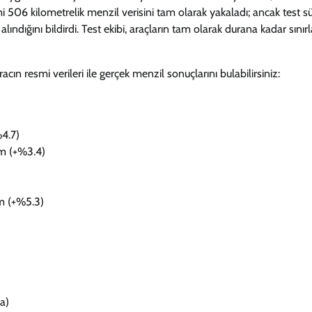
506 kilometrelik menzil verisini tam olarak yakaladı; ancak test s
ındığını bildirdi. Test ekibi, araçların tam olarak durana kadar sınır
acın resmi verileri ile gerçek menzil sonuçlarını bulabilirsiniz:
4.7)
m (+%3.4)
m (+%5.3)
a)