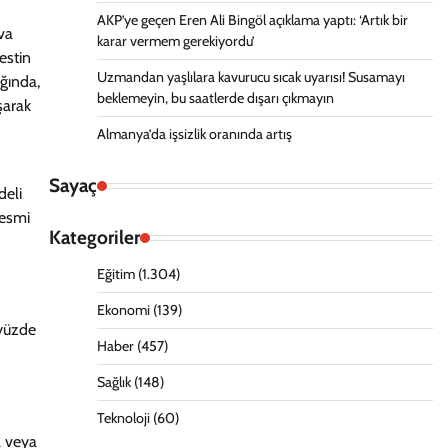
AKP’ye geçen Eren Ali Bingöl açıklama yaptı: ‘Artık bir
ava
karar vermem gerekiyordu’
estin
Uzmandan yaşlılara kavurucu sıcak uyarısı! Susamayı
ığında,
beklemeyin, bu saatlerde dışarı çıkmayın
şarak
Almanya’da işsizlik oranında artış
Sayaç
deli
resmi
Kategoriler
Eğitim
(1.304)
Ekonomi
(139)
 yüzde
Haber
(457)
Sağlık
(148)
Teknoloji
(60)
a veya