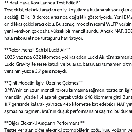
**İdeal Hava Koşullarında Test Edildi**
Test ekibi, elektrikli araçları en iyi koşullarda kullanarak sonuçla
sıcaklığı 12 ile 18 derece arasında değişiklik gösteriyordu. Yeni B
en dikkat çekici aracı oldu. Bu sonuç, modelin resmi WLTP verisini y
yeni versiyon çok daha yüksek bir menzil sundu. Ancak, NAF, 2021 
hala rekoru elinde tuttuğunu hatırlatıyor.
**Rekor Menzil Sahibi Lucid Air**
2025 yazında 832 kilometre yol kat eden Lucid Air, tüm zamanlar
Lucid Gravity ile teste katıldı ve bu araç, bataryası tamamen b
verisinin yüzde 3,7 gerisindeydi.
**Çinli Modelin İlgiyi Üzerine Çekmesi**
BMW’nin en uzun menzil rekoru kırmasına rağmen, testte en ilgin
menzilini yüzde 11,4 aşarak gerçek yolda 646 kilometre gitti. Bu
11,7 gerisinde kalarak yalnızca 446 kilometre kat edebildi. NAF yet
aşmasına rağmen, IM6’nın düşük performansını şaşırtıcı buldukların
**Diğer Elektrikli Araçların Performansı**
Testte yer alan diğer elektrikli otomobillerin çoğu, kuru yolların 