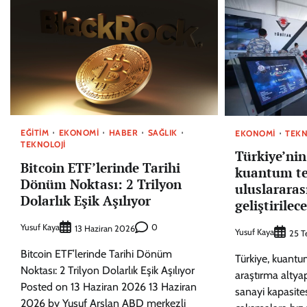
EĞITIM
EKONOMI
HABER
SAĞLIK
EKONOMI
TEKN
TEKNOLOJI
Türkiye’ni
Bitcoin ETF’lerinde Tarihi
kuantum te
Dönüm Noktası: 2 Trilyon
uluslararas
Dolarlık Eşik Aşılıyor
geliştirilec
Yusuf Kaya
0
13 Haziran 2026
Yusuf Kaya
25 
Bitcoin ETF’lerinde Tarihi Dönüm
Türkiye, kuantu
Noktası: 2 Trilyon Dolarlık Eşik Aşılıyor
araştırma altyap
Posted on 13 Haziran 2026 13 Haziran
sanayi kapasites
2026 by Yusuf Arslan ABD merkezli