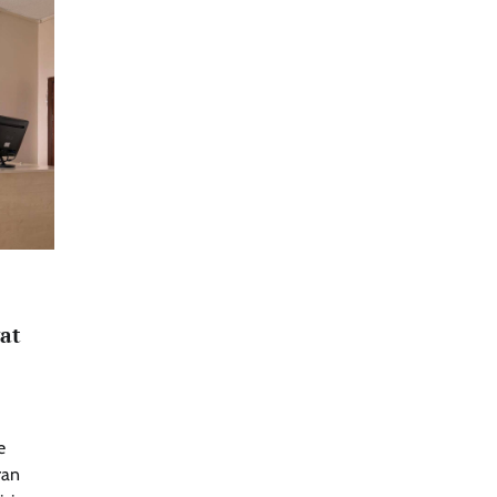
at
e
ran