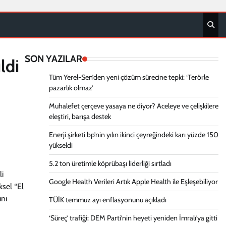
SON YAZILAR
ldi
Tüm Yerel-Sen’den yeni çözüm sürecine tepki: ‘Terörle
pazarlık olmaz’
Muhalefet çerçeve yasaya ne diyor? Aceleye ve çelişkilere
eleştiri, barışa destek
Enerji şirketi bp’nin yılın ikinci çeyreğindeki karı yüzde 150
yükseldi
5.2 ton üretimle köprübaşı liderliği sırtladı
li
Google Health Verileri Artık Apple Health ile Eşleşebiliyor
sel “El
ını
TÜİK temmuz ayı enflasyonunu açıkladı
‘Süreç’ trafiği: DEM Parti’nin heyeti yeniden İmralı’ya gitti