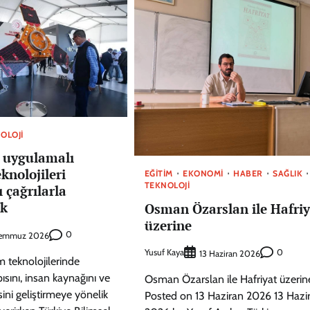
OLOJI
n uygulamalı
knolojileri
EĞITIM
EKONOMI
HABER
SAĞLIK
TEKNOLOJI
ı çağrılarla
ek
Osman Özarslan ile Hafriy
üzerine
0
Temmuz 2026
Yusuf Kaya
0
13 Haziran 2026
m teknolojilerinde
ısını, insan kaynağını ve
Osman Özarslan ile Hafriyat üzerin
ini geliştirmeye yönelik
Posted on 13 Haziran 2026 13 Hazi