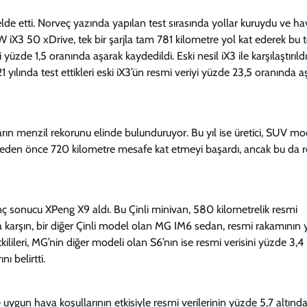
rı elde etti. Norveç yazında yapılan test sırasında yollar kuruydu ve h
MW iX3 50 xDrive, tek bir şarjla tam 781 kilometre yol kat ederek bu t
üzde 1,5 oranında aşarak kaydedildi. Eski nesil iX3 ile karşılaştırıld
yılında test ettikleri eski iX3’ün resmi veriyi yüzde 23,5 oranında a
ın menzil rekorunu elinde bulunduruyor. Bu yıl ise üretici, SUV mo
itmeden önce 720 kilometre mesafe kat etmeyi başardı, ancak bu da 
ç sonucu XPeng X9 aldı. Bu Çinli minivan, 580 kilometrelik resmi
na karşın, bir diğer Çinli model olan MG IM6 sedan, resmi rakamının
kilileri, MG’nin diğer modeli olan S6’nın ise resmi verisini yüzde 3,4
ı belirtti.
ve uygun hava koşullarının etkisiyle resmi verilerinin yüzde 5,7 altınd