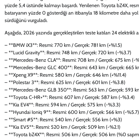
yüzde 5,4 üstünde kalmayı başardı. Yenilenen Toyota bZ4X, resmi 
bataryanın yüzde 0 gösterdiği an itibarıyla 18 kilometre daha yol al
sürdüğünü vurguladı.
Aşağıda, 2026 yazında gerçekleştirilen teste katılan 24 elektrikli ar
– **BMW iX3**: Resmi: 770 km / Gerçek: 781 km (+%1.5)
– **Lucid Gravity**: Resmi: 748 km / Gerçek: 720 km (-%3.7)
– **Mercedes-Benz CLA**: Resmi: 708 km / Gerçek: 675 km (-%
– **Mercedes-Benz GLC 400**: Resmi: 643 km / Gerçek: 665 k
– **Xpeng X9**: Resmi: 580 km / Gerçek: 646 km (+%11.4)
– **Polestar 3**: Resmi: 625 km / Gerçek: 601 km (-%3.8)
– **Mercedes-Benz GLB 350**: Resmi: 563 km / Gerçek: 593 k
– **Toyota C-HR+**: Resmi: 607 km / Gerçek: 587 km (-%3.4)
– **Kia EV4**: Resmi: 594 km / Gerçek: 575 km (-%3.3)
– **Hyundai Ioniq 9**: Resmi: 600 km / Gerçek: 566 km (-%5.7)
– **Smart #5**: Resmi: 540 km / Gerçek: 556 km (+%3)
– **Kia EV5**: Resmi: 520 km / Gerçek: 509 km (-%2.1)
– **Toyota bZ4X**: Resmi: 506 km / Gerçek: 506 km (%0 sapm