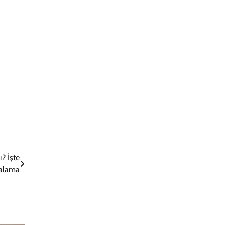
? İşte
ralama