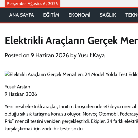
Skip
Perşembe, Ağustos 6, 2026
to
ANA SAYFA
EĞİTİM
EKONOMİ
SAĞLIK
TEKN
content
Elektrikli Araçların Gerçek Men
Posted on
9 Haziran 2026
by
Yusuf Kaya
Yusuf Arslan
9 Haziran 2026
Yeni nesil elektrikli araçlar, tanıtım broşürlerinde etkileyici menz
olduğu sık sık tartışma konusu oluyor. Norveç Otomobil Federas
Prix” menzil testini yeniden gerçekleştirdi. Ekipler, 24 farklı elekt
karşılaştırmak için zorlu bir teste soktu.