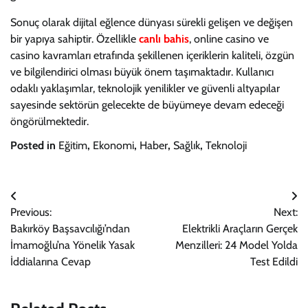
Sonuç olarak dijital eğlence dünyası sürekli gelişen ve değişen
bir yapıya sahiptir. Özellikle
canlı bahis
, online casino ve
casino kavramları etrafında şekillenen içeriklerin kaliteli, özgün
ve bilgilendirici olması büyük önem taşımaktadır. Kullanıcı
odaklı yaklaşımlar, teknolojik yenilikler ve güvenli altyapılar
sayesinde sektörün gelecekte de büyümeye devam edeceği
öngörülmektedir.
Posted in
Eğitim
,
Ekonomi
,
Haber
,
Sağlık
,
Teknoloji
Yazı
Previous:
Next:
gezinmesi
Bakırköy Başsavcılığı’ndan
Elektrikli Araçların Gerçek
İmamoğlu’na Yönelik Yasak
Menzilleri: 24 Model Yolda
İddialarına Cevap
Test Edildi