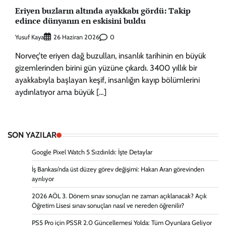
Eriyen buzların altında ayakkabı gördü: Takip
edince dünyanın en eskisini buldu
Yusuf Kaya
0
26 Haziran 2026
Norveç’te eriyen dağ buzulları, insanlık tarihinin en büyük
gizemlerinden birini gün yüzüne çıkardı. 3400 yıllık bir
ayakkabıyla başlayan keşif, insanlığın kayıp bölümlerini
aydınlatıyor ama büyük […]
SON YAZILAR
Google Pixel Watch 5 Sızdırıldı: İşte Detaylar
İş Bankası’nda üst düzey görev değişimi: Hakan Aran görevinden
ayrılıyor
2026 AÖL 3. Dönem sınav sonuçları ne zaman açıklanacak? Açık
Öğretim Lisesi sınav sonuçları nasıl ve nereden öğrenilir?
PS5 Pro için PSSR 2.0 Güncellemesi Yolda: Tüm Oyunlara Geliyor