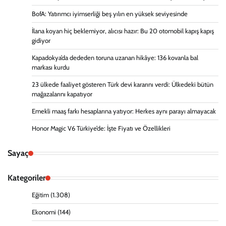
BofA: Yatırımcı iyimserliği beş yılın en yüksek seviyesinde
İlana koyan hiç beklemiyor, alıcısı hazır: Bu 20 otomobil kapış kapış
gidiyor
Kapadokya’da dededen toruna uzanan hikâye: 136 kovanla bal
markası kurdu
23 ülkede faaliyet gösteren Türk devi kararını verdi: Ülkedeki bütün
mağazalarını kapatıyor
Emekli maaş farkı hesaplarına yatıyor: Herkes aynı parayı almayacak
Honor Magic V6 Türkiye’de: İşte Fiyatı ve Özellikleri
Sayaç
Kategoriler
Eğitim
(1.308)
Ekonomi
(144)