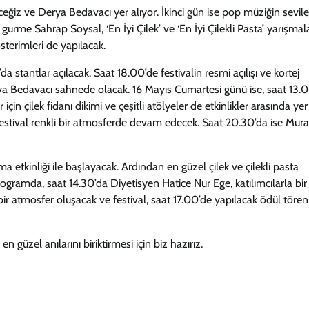
eğiz ve Derya Bedavacı yer alıyor. İkinci gün ise pop müziğin sevil
gurme Sahrap Soysal, ‘En İyi Çilek’ ve ‘En İyi Çilekli Pasta’ yarışmal
sterimleri de yapılacak.
 stantlar açılacak. Saat 18.00’de festivalin resmi açılışı ve kortej
 Bedavacı sahnede olacak. 16 Mayıs Cumartesi günü ise, saat 13.0
 çilek fidanı dikimi ve çeşitli atölyeler de etkinlikler arasında yer
 festival renkli bir atmosferde devam edecek. Saat 20.30’da ise Mura
a etkinliği ile başlayacak. Ardından en güzel çilek ve çilekli pasta
gramda, saat 14.30’da Diyetisyen Hatice Nur Ege, katılımcılarla bir
ir atmosfer oluşacak ve festival, saat 17.00’de yapılacak ödül töreni
en güzel anılarını biriktirmesi için biz hazırız.