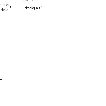
taneye
Teknoloji
(60)
dırıldı
?
si