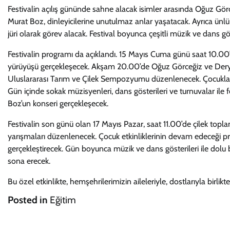
Festivalin açılış gününde sahne alacak isimler arasında Oğuz Görc
Murat Boz, dinleyicilerine unutulmaz anlar yaşatacak. Ayrıca ünlü 
jüri olarak görev alacak. Festival boyunca çeşitli müzik ve dans gö
Festivalin programı da açıklandı. 15 Mayıs Cuma günü saat 10.00’da
yürüyüşü gerçekleşecek. Akşam 20.00’de Oğuz Görceğiz ve Derya
Uluslararası Tarım ve Çilek Sempozyumu düzenlenecek. Çocuklar için
Gün içinde sokak müzisyenleri, dans gösterileri ve turnuvalar ile
Boz’un konseri gerçekleşecek.
Festivalin son günü olan 17 Mayıs Pazar, saat 11.00’de çilek toplam
yarışmaları düzenlenecek. Çocuk etkinliklerinin devam edeceği pro
gerçekleştirecek. Gün boyunca müzik ve dans gösterileri ile dolu b
sona erecek.
Bu özel etkinlikte, hemşehrilerimizin aileleriyle, dostlarıyla birlikte 
Posted in
Eğitim