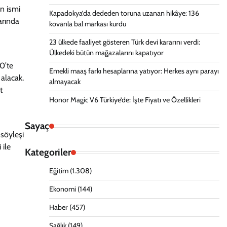
en ismi
Kapadokya’da dededen toruna uzanan hikâye: 136
arında
kovanla bal markası kurdu
23 ülkede faaliyet gösteren Türk devi kararını verdi:
Ülkedeki bütün mağazalarını kapatıyor
0’te
Emekli maaş farkı hesaplarına yatıyor: Herkes aynı parayı
 alacak.
almayacak
t
Honor Magic V6 Türkiye’de: İşte Fiyatı ve Özellikleri
Sayaç
 söyleşi
 ile
Kategoriler
Eğitim
(1.308)
Ekonomi
(144)
Haber
(457)
Sağlık
(149)