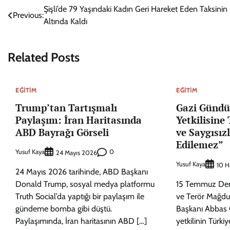
Yazı
Şişli’de 79 Yaşındaki Kadın Geri Hareket Eden Taksinin
Previous:
Altında Kaldı
gezinmesi
Related Posts
EĞITIM
EĞITIM
Trump’tan Tartışmalı
Gazi Gündüz
Paylaşım: İran Haritasında
Yetkilisine
ABD Bayrağı Görseli
ve Saygısız
Edilemez”
Yusuf Kaya
0
24 Mayıs 2026
Yusuf Kaya
10 H
24 Mayıs 2026 tarihinde, ABD Başkanı
Donald Trump, sosyal medya platformu
15 Temmuz Demok
Truth Social’da yaptığı bir paylaşım ile
ve Terör Mağdu
gündeme bomba gibi düştü.
Başkanı Abbas Gü
Paylaşımında, İran haritasının ABD […]
yetkilinin Türki