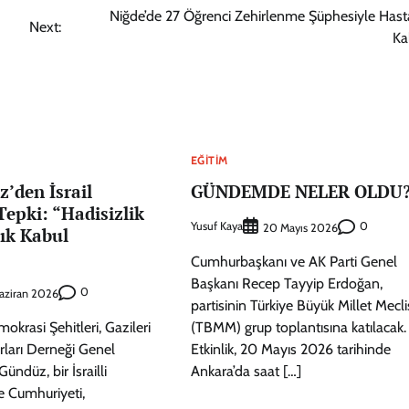
Niğde’de 27 Öğrenci Zehirlenme Şüphesiyle Has
Next:
Kal
EĞITIM
’den İsrail
GÜNDEMDE NELER OLDU
 Tepki: “Hadisizlik
Yusuf Kaya
0
20 Mayıs 2026
lık Kabul
Cumhurbaşkanı ve AK Parti Genel
Başkanı Recep Tayyip Erdoğan,
0
aziran 2026
partisinin Türkiye Büyük Millet Mecli
rasi Şehitleri, Gazileri
(TBMM) grup toplantısına katılacak.
rları Derneği Genel
Etkinlik, 20 Mayıs 2026 tarihinde
ndüz, bir İsrailli
Ankara’da saat […]
ye Cumhuriyeti,