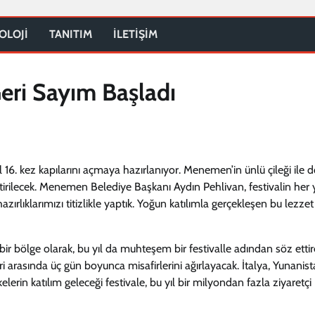
OLOJİ
TANITIM
İLETİŞİM
Geri Sayım Başladı
yıl 16. kez kapılarını açmaya hazırlanıyor. Menemen’in ünlü çileği ile 
eştirilecek. Menemen Belediye Başkanı Aydın Pehlivan, festivalin her y
ırlıklarımızı titizlikle yaptık. Yoğun katılımla gerçekleşen bu lezzet
 bir bölge olarak, bu yıl da muhteşem bir festivalle adından söz ettir
ri arasında üç gün boyunca misafirlerini ağırlayacak. İtalya, Yunanist
erin katılım geleceği festivale, bu yıl bir milyondan fazla ziyaretçi