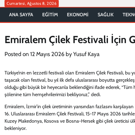
Skip
Cumartesi, Ağustos 8, 2026
to
ANA SAYFA
EĞİTİM
EKONOMİ
SAĞLIK
TEKN
content
Emiralem Çilek Festivali İçin 
Posted on
12 Mayıs 2026
by
Yusuf Kaya
Türkiye’nin en lezzetli festivali olan Emiralem Çilek Festivali, bu 
taşacak olan festival, bu yıl ilk defa uluslararası boyutta gerçekl
olduğu gibi büyük bir heyecanla beklendiğini ifade ederek, “Tüm haz
şölenine tüm hemşehrilerimizi bekliyoruz,” dedi.
Emiralem, İzmir’in çilek üretiminin yarısından fazlasını karşılayan
16. Uluslararası Emiralem Çilek Festivali, 15-17 Mayıs 2026 tarihle
Kuzey Makedonya, Kosova ve Bosna-Hersek gibi çilek üreticisi ülkel
bekleniyor.