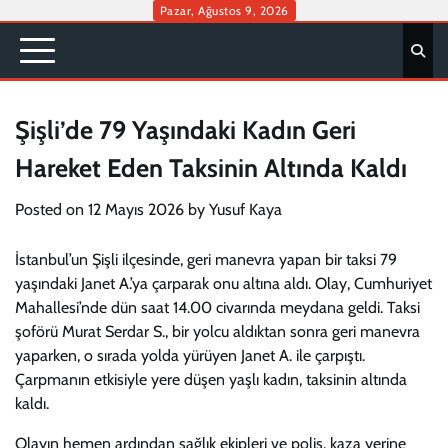
Skip
Pazar, Ağustos 9, 2026
to
content
Şişli’de 79 Yaşındaki Kadın Geri
Hareket Eden Taksinin Altında Kaldı
Posted on
12 Mayıs 2026
by
Yusuf Kaya
İstanbul’un Şişli ilçesinde, geri manevra yapan bir taksi 79
yaşındaki Janet A.’ya çarparak onu altına aldı. Olay, Cumhuriyet
Mahallesi’nde dün saat 14.00 civarında meydana geldi. Taksi
şoförü Murat Serdar S., bir yolcu aldıktan sonra geri manevra
yaparken, o sırada yolda yürüyen Janet A. ile çarpıştı.
Çarpmanın etkisiyle yere düşen yaşlı kadın, taksinin altında
kaldı.
Olayın hemen ardından sağlık ekipleri ve polis, kaza yerine