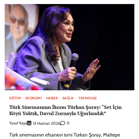
EĞITIM
EKONOMI
HABER
SAĞLIK
TEKNOLOJI
Türk Sinemasının İkonu Türkan Şoray: “Set İçin
Köyü Yaktık, Davul Zurnayla Uğurlandık”
Yusuf Kaya
0
13 Haziran 2026
Türk sinemasının efsanevi ismi Türkan Şoray, Maltepe