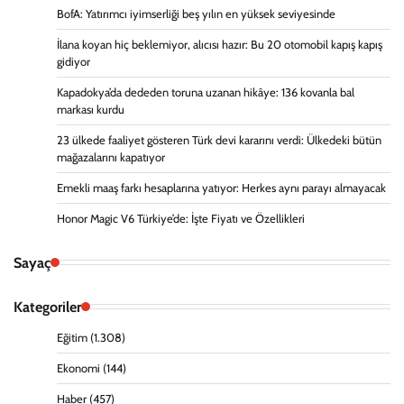
BofA: Yatırımcı iyimserliği beş yılın en yüksek seviyesinde
İlana koyan hiç beklemiyor, alıcısı hazır: Bu 20 otomobil kapış kapış
gidiyor
Kapadokya’da dededen toruna uzanan hikâye: 136 kovanla bal
markası kurdu
23 ülkede faaliyet gösteren Türk devi kararını verdi: Ülkedeki bütün
mağazalarını kapatıyor
Emekli maaş farkı hesaplarına yatıyor: Herkes aynı parayı almayacak
Honor Magic V6 Türkiye’de: İşte Fiyatı ve Özellikleri
Sayaç
Kategoriler
Eğitim
(1.308)
Ekonomi
(144)
Haber
(457)