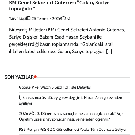
BM Genel Sekreteri Guterres: “Golan, Suriye
toprağıdır”
Yusuf Kaya
0
25 Temmuz 2026
Birleşmiş Milletler (BM) Genel Sekreteri Antonio Guterres,
Suriye Dışişleri Bakanı Esad Hasan Şeybani ile
gerçekleştirdiği basın toplantısında, “Golan’daki İsrail
ihlalleri kabul edilemez. Golan, Suriye toprağıdır […]
SON YAZILAR
Google Pixel Watch 5 Sızdırıldı: İşte Detaylar
İş Bankası’nda üst düzey görev değişimi: Hakan Aran görevinden
ayrılıyor
2026 AÖL 3. Dönem sınav sonuçları ne zaman açıklanacak? Açık
Öğretim Lisesi sınav sonuçları nasıl ve nereden öğrenilir?
PS5 Pro için PSSR 2.0 Güncellemesi Yolda: Tüm Oyunlara Geliyor