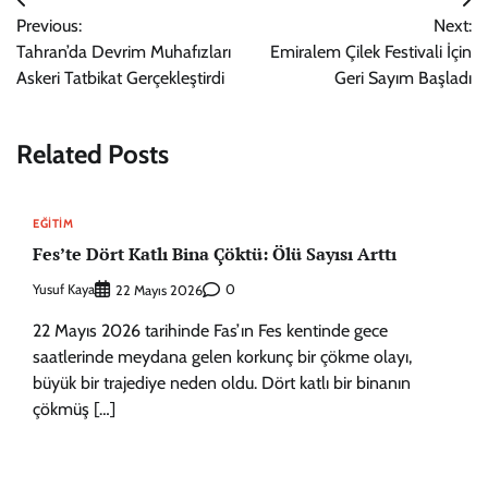
Yazı
Previous:
Next:
gezinmesi
Tahran’da Devrim Muhafızları
Emiralem Çilek Festivali İçin
Askeri Tatbikat Gerçekleştirdi
Geri Sayım Başladı
Related Posts
EĞITIM
Fes’te Dört Katlı Bina Çöktü: Ölü Sayısı Arttı
Yusuf Kaya
0
22 Mayıs 2026
22 Mayıs 2026 tarihinde Fas’ın Fes kentinde gece
saatlerinde meydana gelen korkunç bir çökme olayı,
büyük bir trajediye neden oldu. Dört katlı bir binanın
çökmüş […]