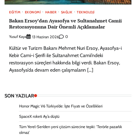
EĞITIM
EKONOMI
HABER
SAĞLIK
TEKNOLOJI
Bakan Ersoy’dan Ayasofya ve Sultanahmet Camii
Restorasyonuna Dair Önemli Açıklamalar
Yusuf Kaya
0
13 Haziran 2026
Kültür ve Turizm Bakanı Mehmet Nuri Ersoy, Ayasofya-i
Kebir Cami-i Şerifi ile Sultanahmet Camii’ndeki
restorasyon süreçleri hakkında bilgi verdi. Bakan Ersoy,
Ayasofya’da devam eden çalışmaların […]
SON YAZILAR
Honor Magic V6 Türkiye’de: İşte Fiyatı ve Özellikleri
SpaceX roketi Ay’a düştü
Tüm Yerel-Sen’den yeni çözüm sürecine tepki: ‘Terörle pazarlık
olmaz’