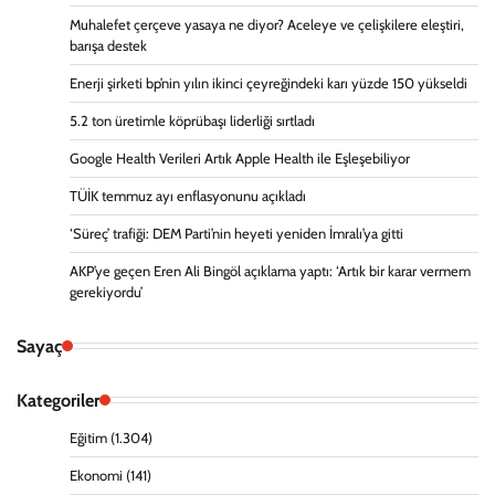
Muhalefet çerçeve yasaya ne diyor? Aceleye ve çelişkilere eleştiri,
barışa destek
Enerji şirketi bp’nin yılın ikinci çeyreğindeki karı yüzde 150 yükseldi
5.2 ton üretimle köprübaşı liderliği sırtladı
Google Health Verileri Artık Apple Health ile Eşleşebiliyor
TÜİK temmuz ayı enflasyonunu açıkladı
‘Süreç’ trafiği: DEM Parti’nin heyeti yeniden İmralı’ya gitti
AKP’ye geçen Eren Ali Bingöl açıklama yaptı: ‘Artık bir karar vermem
gerekiyordu’
Sayaç
Kategoriler
Eğitim
(1.304)
Ekonomi
(141)