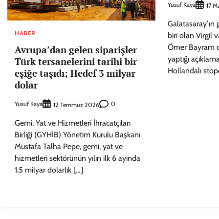
Yusuf Kaya
17 M
Galatasaray’ın
HABER
biri olan Virgil 
Ömer Bayram de
Avrupa’dan gelen siparişler
yaptığı açıklam
Türk tersanelerini tarihi bir
Hollandalı stop
eşiğe taşıdı; Hedef 3 milyar
dolar
Yusuf Kaya
0
12 Temmuz 2026
Gemi, Yat ve Hizmetleri İhracatçıları
Birliği (GYHİB) Yönetim Kurulu Başkanı
Mustafa Talha Pepe, gemi, yat ve
hizmetleri sektörünün yılın ilk 6 ayında
1,5 milyar dolarlık […]