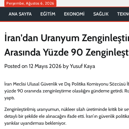
Skip
Perşembe, Ağustos 6, 2026
to
ANA SAYFA
EĞİTİM
EKONOMİ
SAĞLIK
TEKN
content
İran’dan Uranyum Zenginleşti
Arasında Yüzde 90 Zenginleş
Posted on
12 Mayıs 2026
by
Yusuf Kaya
İran Meclisi Ulusal Güvenlik ve Dış Politika Komisyonu Sözcüsü İ
yüzde 90 oranında zenginleştirme olasılığını gündeme getirdi. 
yaptı.
Zenginleştirilmiş uranyumun, nükleer silah üretiminde kritik bir s
detaylı bir şekilde ele alınacağını ifade etti. İran’ın güvenlik polit
yankılar uyandırması bekleniyor.