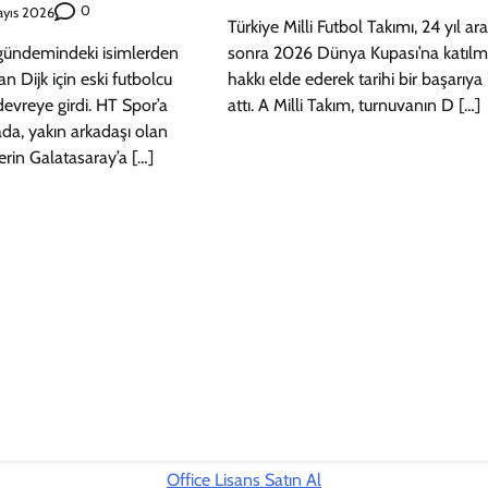
0
ayıs 2026
Türkiye Milli Futbol Takımı, 24 yıl a
 gündemindeki isimlerden
sonra 2026 Dünya Kupası’na katıl
van Dijk için eski futbolcu
hakkı elde ederek tarihi bir başarıya
vreye girdi. HT Spor’a
attı. A Milli Takım, turnuvanın D […]
ada, yakın arkadaşı olan
erin Galatasaray’a […]
Office Lisans Satın Al