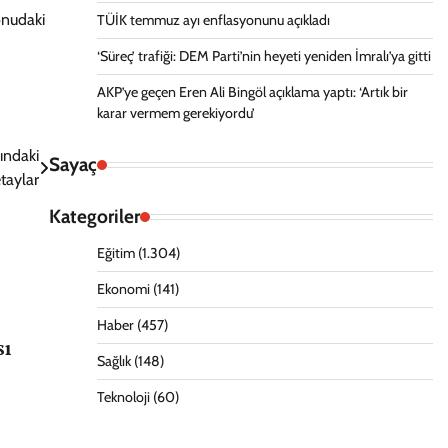
onudaki
TÜİK temmuz ayı enflasyonunu açıkladı
‘Süreç’ trafiği: DEM Parti’nin heyeti yeniden İmralı’ya gitti
AKP’ye geçen Eren Ali Bingöl açıklama yaptı: ‘Artık bir
karar vermem gerekiyordu’
ındaki
Sayaç
taylar
Kategoriler
Eğitim
(1.304)
Ekonomi
(141)
Haber
(457)
sı
Sağlık
(148)
Teknoloji
(60)