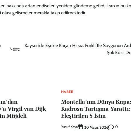
jileri hakkında artan endişeleri yeniden gündeme getirdi. İran’ın bu k
 olası gelişmeler merakla takip edilmektedir.
r
Kayseri’de Eşekle Kaçan Hırsız: Forkliftle Soygunun Ard
Next:
Şok Edici De
HABER
am’dan
Montella’nın Dünya Kupa
’a Virgil van Dijk
Kadrosu Tartışma Yarattı:
çin Müjdeli
Eleştirilen 5 İsim
Yusuf Kaya
0
20 Mayıs 2026