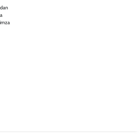
radan
ma
 imza