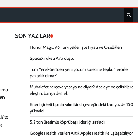
SON YAZILAR
Honor Magic V6 Türkiye’de: İşte Fiyatı ve Özellikleri
SpaceX roketi Ay’a düştü
Tüm Yerel-Sen’den yeni çözüm sürecine tepki: ‘Terörle
pazarlık olmaz’
Muhalefet çerçeve yasaya ne diyor? Aceleye ve çelişkilere
yumu
eleştiri, barışa destek
den
Enerji şirketi bp’nin yılın ikinci çeyreğindeki karı yüzde 150
yükseldi
is’te
5.2 ton üretimle köprübaşı liderliği sırtladı
iş
Google Health Verileri Artık Apple Health ile Eşleşebiliyor