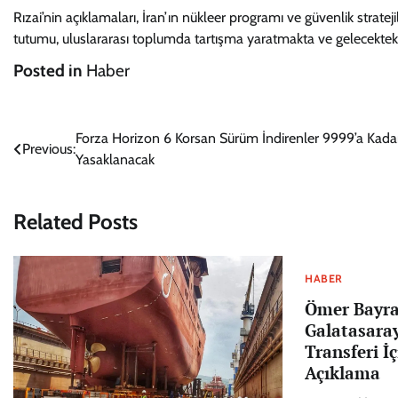
Rızai’nin açıklamaları, İran’ın nükleer programı ve güvenlik strate
tutumu, uluslararası toplumda tartışma yaratmakta ve gelecekteki
Posted in
Haber
Yazı
Forza Horizon 6 Korsan Sürüm İndirenler 9999’a Kada
Previous:
Yasaklanacak
gezinmesi
Related Posts
HABER
Ömer Bayr
Galatasaray
Transferi İ
Açıklama