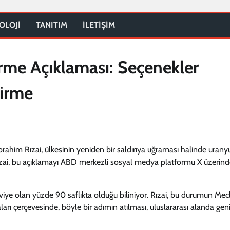
OLOJİ
TANITIM
İLETİŞİM
rme Açıklaması: Seçenekler
tirme
brahim Rızai, ülkesinin yeniden bir saldırıya uğraması halinde uran
Rızai, bu açıklamayı ABD merkezli sosyal medya platformu X üzerin
eviye olan yüzde 90 saflıkta olduğu biliniyor. Rızai, bu durumun Mecl
ikaları çerçevesinde, böyle bir adımın atılması, uluslararası alanda gen