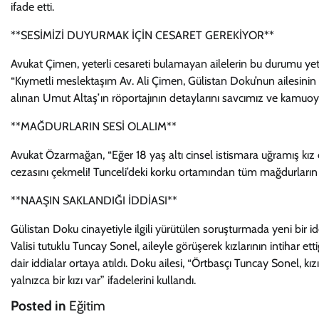
ifade etti.
**SESİMİZİ DUYURMAK İÇİN CESARET GEREKİYOR**
Avukat Çimen, yeterli cesareti bulamayan ailelerin bu durumu yetk
“Kıymetli meslektaşım Av. Ali Çimen, Gülistan Doku’nun ailesinin
alınan Umut Altaş’ın röportajının detaylarını savcımız ve kamuoyu
**MAĞDURLARIN SESİ OLALIM**
Avukat Özarmağan, “Eğer 18 yaş altı cinsel istismara uğramış kız ç
cezasını çekmeli! Tunceli’deki korku ortamından tüm mağdurların k
**NAAŞIN SAKLANDIĞI İDDİASI**
Gülistan Doku cinayetiyle ilgili yürütülen soruşturmada yeni bir 
Valisi tutuklu Tuncay Sonel, aileyle görüşerek kızlarının intihar et
dair iddialar ortaya atıldı. Doku ailesi, “Örtbasçı Tuncay Sonel, kızı
yalnızca bir kızı var” ifadelerini kullandı.
Posted in
Eğitim