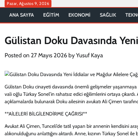
Skip
Pazar, Ağustos 9, 2026
to
ANA SAYFA
EĞİTİM
EKONOMİ
SAĞLIK
TEKN
content
Gülistan Doku Davasında Yeni 
Posted on
27 Mayıs 2026
by
Yusuf Kaya
Gülistan Doku cinayeti davasında önemli gelişmeler yaşanmaya dev
vali oğlu Türkay Sonel’in rahatsız edici eğilimlerini ortaya çıkardı. 
açıklamalarda bulunarak Doku ailesinin avukatı Ali Çimen tarafın
**AİLELERİ BİLGİLENDİRME ÇAĞRISI**
Avukat Ali Çimen, Tunceli’de tatil yapan bir annenin kendisini arayara
alıkonulduğunu anlattığını aktardı. Anne, kızının Türkay Sonel ile b