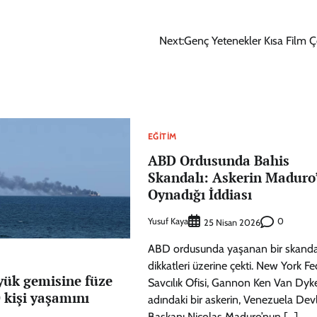
Next:
Genç Yetenekler Kısa Film Ç
EĞITIM
ABD Ordusunda Bahis
Skandalı: Askerin Maduro
Oynadığı İddiası
Yusuf Kaya
0
25 Nisan 2026
ABD ordusunda yaşanan bir skanda
dikkatleri üzerine çekti. New York Fe
yük gemisine füze
Savcılık Ofisi, Gannon Ken Van Dyk
0 kişi yaşamını
adındaki bir askerin, Venezuela Dev
Başkanı Nicolas Maduro’nun […]