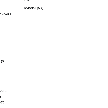
Teknoloji
(60)
ekiyor
’ya
l,
deral
e
let