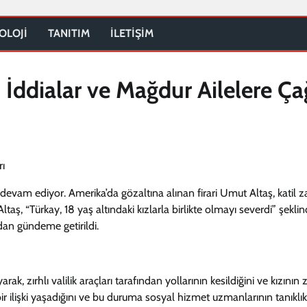
OLOJİ
TANITIM
İLETİŞİM
İddialar ve Mağdur Ailelere Ça
am ediyor. Amerika’da gözaltına alınan firari Umut Altaş, katil za
Altaş, “Türkay, 18 yaş altındaki kızlarla birlikte olmayı severdi” şekli
dan gündeme getirildi.
k, zırhlı valilik araçları tarafından yollarının kesildiğini ve kızının 
ir ilişki yaşadığını ve bu duruma sosyal hizmet uzmanlarının tanıklık 