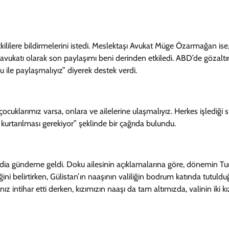
ililere bildirmelerini istedi. Meslektaşı Avukat Müge Özarmağan ise
 avukatı olarak son paylaşımı beni derinden etkiledi. ABD’de gözaltı
 ile paylaşmalıyız” diyerek destek verdi.
ocuklarımız varsa, onlara ve ailelerine ulaşmalıyız. Herkes işlediği 
urtarılması gerekiyor” şeklinde bir çağrıda bulundu.
iddia gündeme geldi. Doku ailesinin açıklamalarına göre, dönemin Tu
tiğini belirtirken, Gülistan’ın naaşının valiliğin bodrum katında tutuld
nız intihar etti derken, kızımızın naaşı da tam altımızda, valinin iki kı