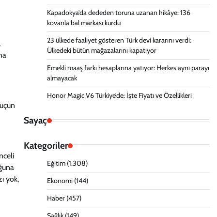
Kapadokya’da dededen toruna uzanan hikâye: 136
kovanla bal markası kurdu
23 ülkede faaliyet gösteren Türk devi kararını verdi:
,
Ülkedeki bütün mağazalarını kapatıyor
na
Emekli maaş farkı hesaplarına yatıyor: Herkes aynı parayı
almayacak
Honor Magic V6 Türkiye’de: İşte Fiyatı ve Özellikleri
suçun
Sayaç
Kategoriler
nceli
Eğitim
(1.308)
uğuna
zı yok,
Ekonomi
(144)
Haber
(457)
Sağlık
(149)