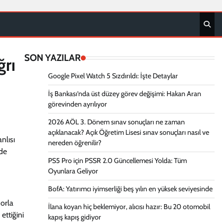
SON YAZILAR
ğrı
Google Pixel Watch 5 Sızdırıldı: İşte Detaylar
İş Bankası’nda üst düzey görev değişimi: Hakan Aran
görevinden ayrılıyor
2026 AÖL 3. Dönem sınav sonuçları ne zaman
açıklanacak? Açık Öğretim Lisesi sınav sonuçları nasıl ve
nlısı
nereden öğrenilir?
nde
PS5 Pro için PSSR 2.0 Güncellemesi Yolda: Tüm
Oyunlara Geliyor
BofA: Yatırımcı iyimserliği beş yılın en yüksek seviyesinde
zorla
İlana koyan hiç beklemiyor, alıcısı hazır: Bu 20 otomobil
ettiğini
kapış kapış gidiyor