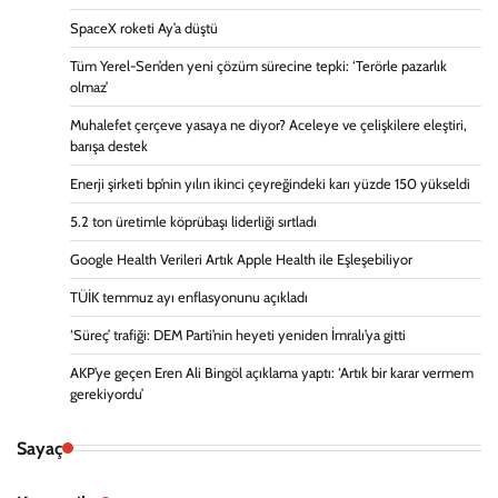
SpaceX roketi Ay’a düştü
Tüm Yerel-Sen’den yeni çözüm sürecine tepki: ‘Terörle pazarlık
olmaz’
Muhalefet çerçeve yasaya ne diyor? Aceleye ve çelişkilere eleştiri,
barışa destek
Enerji şirketi bp’nin yılın ikinci çeyreğindeki karı yüzde 150 yükseldi
5.2 ton üretimle köprübaşı liderliği sırtladı
Google Health Verileri Artık Apple Health ile Eşleşebiliyor
TÜİK temmuz ayı enflasyonunu açıkladı
‘Süreç’ trafiği: DEM Parti’nin heyeti yeniden İmralı’ya gitti
AKP’ye geçen Eren Ali Bingöl açıklama yaptı: ‘Artık bir karar vermem
gerekiyordu’
Sayaç