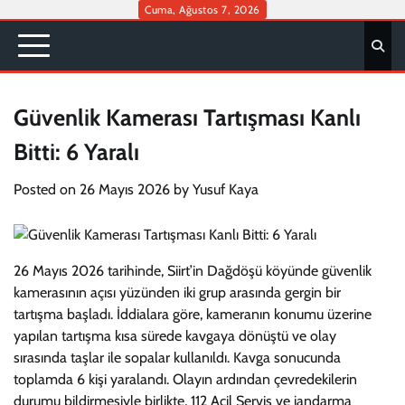
Skip
Cuma, Ağustos 7, 2026
to
content
Güvenlik Kamerası Tartışması Kanlı
Bitti: 6 Yaralı
Posted on
26 Mayıs 2026
by
Yusuf Kaya
26 Mayıs 2026 tarihinde, Siirt’in Dağdöşü köyünde güvenlik
kamerasının açısı yüzünden iki grup arasında gergin bir
tartışma başladı. İddialara göre, kameranın konumu üzerine
yapılan tartışma kısa sürede kavgaya dönüştü ve olay
sırasında taşlar ile sopalar kullanıldı. Kavga sonucunda
toplamda 6 kişi yaralandı. Olayın ardından çevredekilerin
durumu bildirmesiyle birlikte, 112 Acil Servis ve jandarma