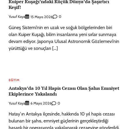
Kuiper Kuşağı’ndaki Küçük Dünya’da Şaşırtıcı
Keşif!
Yusuf Kaya
0
15 Mayıs 2026
Güneş Sistemi’nin en uzak ve soğuk bölgelerinden biri
olan Kuiper Kuşağı, bilim insanlarına yeni sırlar sunmaya
devam ediyor. Japonya Ulusal Astronomik Gözlemevi’nin
yürüttüğü ve sonuçları […]
EĞITIM
Antakya’da 10 Yıl Hapis Cezası Olan Şahıs Emniyet
Ekiplerince Yakalandı
Yusuf Kaya
0
6 Mayıs 2026
Hatay’ın Antakya ilçesinde, hakkında 10 yıl hapis cezası
bulunan bir şahıs, emniyet güçlerinin gerçekleştirdiği
başarılı bir operasyonla yakalanarak cezaevine gönderildi.