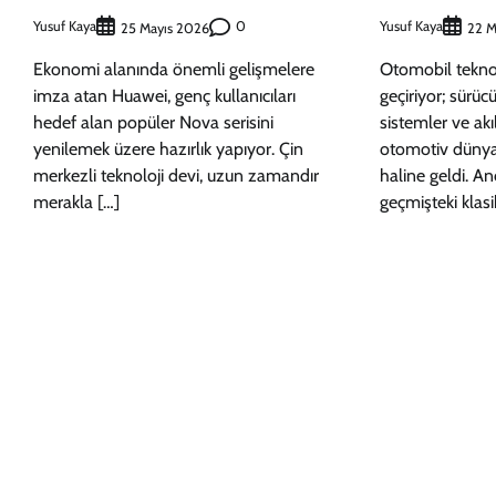
Yusuf Kaya
0
Yusuf Kaya
25 Mayıs 2026
22 M
Ekonomi alanında önemli gelişmelere
Otomobil teknol
imza atan Huawei, genç kullanıcıları
geçiriyor; sürücü
hedef alan popüler Nova serisini
sistemler ve ak
yenilemek üzere hazırlık yapıyor. Çin
otomotiv dünya
merkezli teknoloji devi, uzun zamandır
haline geldi. Anc
merakla […]
geçmişteki klas