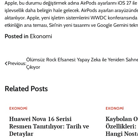
Apple, bu durumu değiştirmek adına AirPods ayarlarını iOS 27 ile d
işlevsellik daha belirgin hale gelecek. AirPods ayarları arayüzünd
aktarılıyor. Apple, yeni işletim sistemlerini WWDC konferansınd
etkinliğin ana teması, Siri’nin yeni tasarımı ve Google Gemini tek
Posted in
Ekonomi
Yazı
Ölümsüz Rock Efsanesi: Yapay Zeka ile Yeniden Sahn
Previous:
Çıkıyor
gezinmesi
Related Posts
EKONOMI
EKONOMI
Huawei Nova 16 Serisi
Kaybolan O
Resmen Tanıtılıyor: Tarih ve
Özellikleri
Detaylar
Hangi Nosta