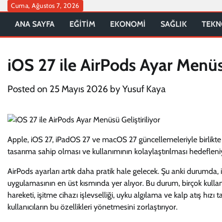
Skip
Cuma, Ağustos 7, 2026
to
ANA SAYFA
EĞİTİM
EKONOMİ
SAĞLIK
TEKN
content
iOS 27 ile AirPods Ayar Menüsü
Posted on
25 Mayıs 2026
by
Yusuf Kaya
Apple, iOS 27, iPadOS 27 ve macOS 27 güncellemeleriyle birlikte A
tasarıma sahip olması ve kullanımının kolaylaştırılması hedefleniyo
AirPods ayarları artık daha pratik hale gelecek. Şu anki durumda, 
uygulamasının en üst kısmında yer alıyor. Bu durum, birçok kullanı
hareketi, işitme cihazı işlevselliği, uyku algılama ve kalp atış hız
kullanıcıların bu özellikleri yönetmesini zorlaştırıyor.