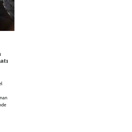
n
atı
el
anan
nde