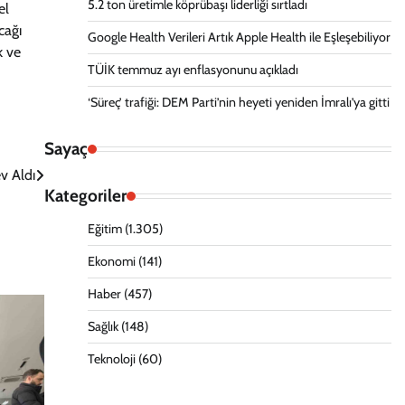
5.2 ton üretimle köprübaşı liderliği sırtladı
el
cağı
Google Health Verileri Artık Apple Health ile Eşleşebiliyor
k ve
TÜİK temmuz ayı enflasyonunu açıkladı
‘Süreç’ trafiği: DEM Parti’nin heyeti yeniden İmralı’ya gitti
Sayaç
v Aldı
Kategoriler
Eğitim
(1.305)
Ekonomi
(141)
Haber
(457)
Sağlık
(148)
Teknoloji
(60)