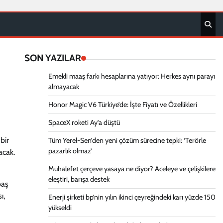
SON YAZILAR
Emekli maaş farkı hesaplarına yatıyor: Herkes aynı parayı
almayacak
Honor Magic V6 Türkiye’de: İşte Fiyatı ve Özellikleri
SpaceX roketi Ay’a düştü
bir
Tüm Yerel-Sen’den yeni çözüm sürecine tepki: ‘Terörle
pazarlık olmaz’
acak.
Muhalefet çerçeve yasaya ne diyor? Aceleye ve çelişkilere
eleştiri, barışa destek
baş
ı,
Enerji şirketi bp’nin yılın ikinci çeyreğindeki karı yüzde 150
yükseldi