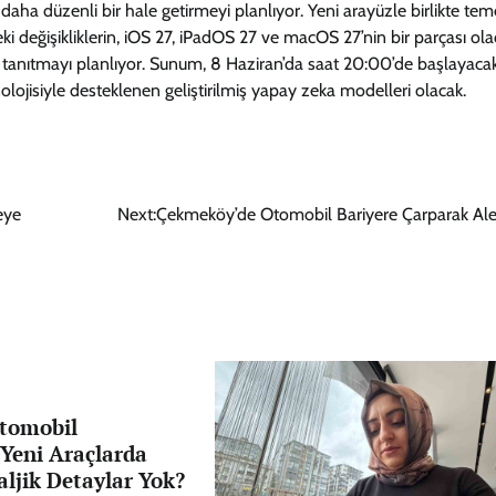
aha düzenli bir hale getirmeyi planlıyor. Yeni arayüzle birlikte tem
eki değişikliklerin, iOS 27, iPadOS 27 ve macOS 27’nin bir parçası ola
a tanıtmayı planlıyor. Sunum, 8 Haziran’da saat 20:00’de başlayaca
nolojisiyle desteklenen geliştirilmiş yapay zeka modelleri olacak.
eye
Next:
Çekmeköy’de Otomobil Bariyere Çarparak Ale
tomobil
: Yeni Araçlarda
ljik Detaylar Yok?