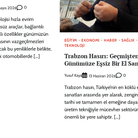
0
ayıs 2026
ojisi hızla evrim
süz araçlar, bağlantılı
ıllı özellikler günümüzün
EĞITIM
EKONOMI
HABER
SAĞLIK
sının vazgeçilmezleri
TEKNOLOJI
ak bu yeniliklerle birlikte,
Trabzon Hasırı: Geçmişte
ik otomobillerde […]
Günümüze Eşsiz Bir El San
Yusuf Kaya
0
13 Haziran 2026
Trabzon hasırı, Türkiye’nin en köklü 
sanatları arasında yer alarak, zengin
tarihi ve tamamen el emeğine day
üretim tekniğiyle mücevher sektörü
önemli bir yere sahiptir. […]