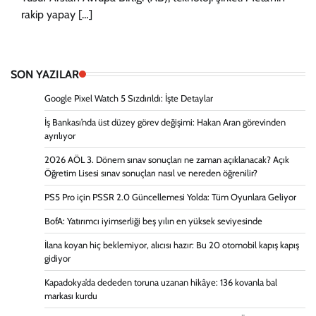
rakip yapay […]
SON YAZILAR
Google Pixel Watch 5 Sızdırıldı: İşte Detaylar
İş Bankası’nda üst düzey görev değişimi: Hakan Aran görevinden
ayrılıyor
2026 AÖL 3. Dönem sınav sonuçları ne zaman açıklanacak? Açık
Öğretim Lisesi sınav sonuçları nasıl ve nereden öğrenilir?
PS5 Pro için PSSR 2.0 Güncellemesi Yolda: Tüm Oyunlara Geliyor
BofA: Yatırımcı iyimserliği beş yılın en yüksek seviyesinde
İlana koyan hiç beklemiyor, alıcısı hazır: Bu 20 otomobil kapış kapış
gidiyor
Kapadokya’da dededen toruna uzanan hikâye: 136 kovanla bal
markası kurdu