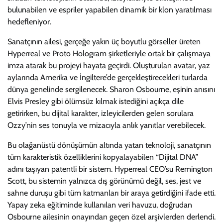
bulunabilen ve espriler yapabilen dinamik bir klon yaratılması
hedefleniyor.
Sanatçının ailesi, gerçeğe yakın üç boyutlu görseller üreten
Hyperreal ve Proto Hologram şirketleriyle ortak bir çalışmaya
imza atarak bu projeyi hayata geçirdi. Oluşturulan avatar, yaz
aylarında Amerika ve İngiltere’de gerçekleştirecekleri turlarda
dünya genelinde sergilenecek. Sharon Osbourne, eşinin anısını
Elvis Presley gibi ölümsüz kılmak istediğini açıkça dile
getirirken, bu dijital karakter, izleyicilerden gelen sorulara
Ozzy’nin ses tonuyla ve mizacıyla anlık yanıtlar verebilecek.
Bu olağanüstü dönüşümün altında yatan teknoloji, sanatçının
tüm karakteristik özelliklerini kopyalayabilen “Dijital DNA”
adını taşıyan patentli bir sistem. Hyperreal CEO’su Remington
Scott, bu sistemin yalnızca dış görünümü değil, ses, jest ve
sahne duruşu gibi tüm katmanları bir araya getirdiğini ifade etti.
Yapay zeka eğitiminde kullanılan veri havuzu, doğrudan
Osbourne ailesinin onayından geçen özel arşivlerden derlendi.