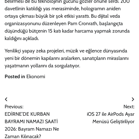
belirmesi de bu teknolojinin gücünü gözler önüne serdi. 200
davetlinin katıldığı yas merasiminde, hologramın aniden
ortaya çıkması büyük bir şok etkisi yarattı. Bu dijital veda
organizasyonunu düzenleyen Pam Cronrath, başlangıçta
düşündüğü bütçenin 15 katı kadar harcama yapmak zorunda
kaldığını açıkladı.
Yenilikçi yapay zeka projeleri, müzik ve eğlence dünyasında
yeni bir dönemin kapılarını aralarken, sanatçıların miraslarını
yaşatmanın yollarını da sorgulatıyor.
Posted in
Ekonomi
Yazı
Previous:
Next:
gezinmesi
EDİRNE’DE KURBAN
iOS 27 ile AirPods Ayar
BAYRAMI NAMAZI SAATİ
Menüsü Geliştiriliyor
2026: Bayram Namazı Ne
Zaman Kılınacak?