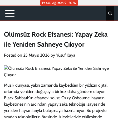
Skip
Pazar, Ağustos 9, 2026
to
content
Ölümsüz Rock Efsanesi: Yapay Zeka
ile Yeniden Sahneye Çıkıyor
Posted on
25 Mayıs 2026
by
Yusuf Kaya
Müzik dünyası, yakın zamanda kaybedilen bir yıldızın dijital
ortamda yeniden doğuşuyla bir kez daha gündem oluyor.
Black Sabbath’ın efsanevi solisti Ozzy Osbourne, hayatını
kaybetmesinin ardından yapay zeka teknolojisi sayesinde
yeniden hayranlarıyla buluşmaya hazırlanıyor. Bu projeyle,
sıradan teknolojilerin ötesinde, izleyicileriyle etkileşimde