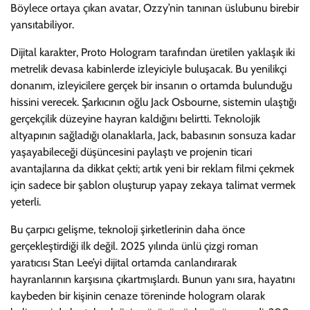
Böylece ortaya çıkan avatar, Ozzy’nin tanınan üslubunu birebir
yansıtabiliyor.
Dijital karakter, Proto Hologram tarafından üretilen yaklaşık iki
metrelik devasa kabinlerde izleyiciyle buluşacak. Bu yenilikçi
donanım, izleyicilere gerçek bir insanın o ortamda bulunduğu
hissini verecek. Şarkıcının oğlu Jack Osbourne, sistemin ulaştığı
gerçekçilik düzeyine hayran kaldığını belirtti. Teknolojik
altyapının sağladığı olanaklarla, Jack, babasının sonsuza kadar
yaşayabileceği düşüncesini paylaştı ve projenin ticari
avantajlarına da dikkat çekti; artık yeni bir reklam filmi çekmek
için sadece bir şablon oluşturup yapay zekaya talimat vermek
yeterli.
Bu çarpıcı gelişme, teknoloji şirketlerinin daha önce
gerçekleştirdiği ilk değil. 2025 yılında ünlü çizgi roman
yaratıcısı Stan Lee’yi dijital ortamda canlandırarak
hayranlarının karşısına çıkartmışlardı. Bunun yanı sıra, hayatını
kaybeden bir kişinin cenaze töreninde hologram olarak