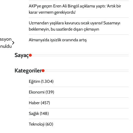
AKP’ye geçen Eren Ali Bingöl açıklama yaptı: ‘Artık bir
karar vermem gerekiyordu’
Uzmandan yaşlılara kavurucu sıcak uyarısı! Susamayı
beklemeyin, bu saatlerde dışarı çıkmayın
rasyon
Almanya’da işsizlik oranında artış
onuldu
Sayaç
Kategoriler
Eğitim
(1.304)
Ekonomi
(139)
Haber
(457)
Sağlık
(148)
Teknoloji
(60)