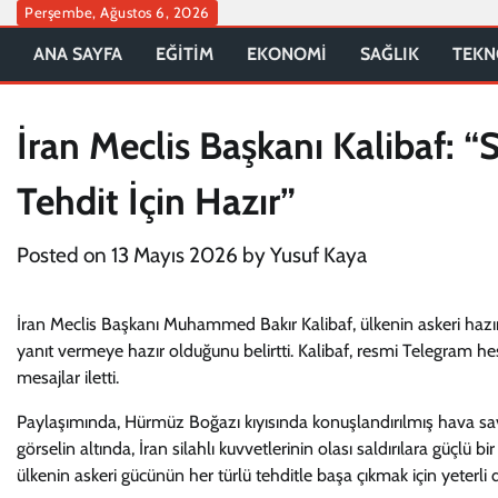
Skip
Perşembe, Ağustos 6, 2026
to
ANA SAYFA
EĞİTİM
EKONOMİ
SAĞLIK
TEKN
content
İran Meclis Başkanı Kalibaf: “
Tehdit İçin Hazır”
Posted on
13 Mayıs 2026
by
Yusuf Kaya
İran Meclis Başkanı Muhammed Bakır Kalibaf, ülkenin askeri hazırlı
yanıt vermeye hazır olduğunu belirtti. Kalibaf, resmi Telegram 
mesajlar iletti.
Paylaşımında, Hürmüz Boğazı kıyısında konuşlandırılmış hava savu
görselin altında, İran silahlı kuvvetlerinin olası saldırılara güçlü 
ülkenin askeri gücünün her türlü tehditle başa çıkmak için yeterl