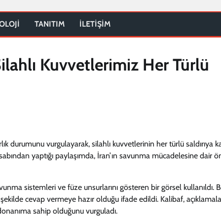
OLOJİ
TANITIM
İLETİŞİM
Silahlı Kuvvetlerimiz Her Türlü
k durumunu vurgulayarak, silahlı kuvvetlerinin her türlü saldırıya ka
hesabından yaptığı paylaşımda, İran’ın savunma mücadelesine dair ö
nma sistemleri ve füze unsurlarını gösteren bir görsel kullanıldı. 
bir şekilde cevap vermeye hazır olduğu ifade edildi. Kalibaf, açıklamal
i donanıma sahip olduğunu vurguladı.