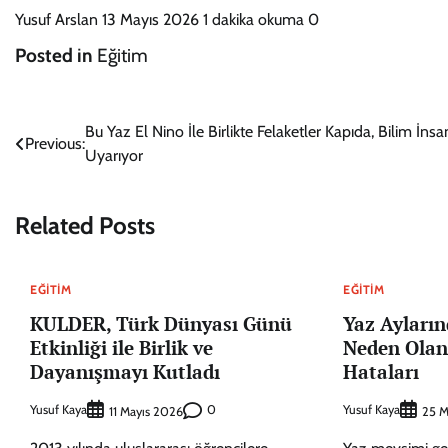
Yusuf Arslan 13 Mayıs 2026 1 dakika okuma 0
Posted in
Eğitim
Yazı
Bu Yaz El Nino İle Birlikte Felaketler Kapıda, Bilim İnsan
Previous:
Uyarıyor
gezinmesi
Related Posts
EĞITIM
EĞITIM
KULDER, Türk Dünyası Günü
Yaz Ayların
Etkinliği ile Birlik ve
Neden Olan
Dayanışmayı Kutladı
Hataları
Yusuf Kaya
0
Yusuf Kaya
11 Mayıs 2026
25 M