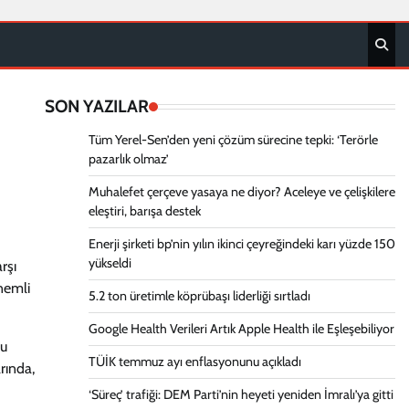
SON YAZILAR
Tüm Yerel-Sen’den yeni çözüm sürecine tepki: ‘Terörle
pazarlık olmaz’
Muhalefet çerçeve yasaya ne diyor? Aceleye ve çelişkilere
eleştiri, barışa destek
Enerji şirketi bp’nin yılın ikinci çeyreğindeki karı yüzde 150
yükseldi
rşı
nemli
5.2 ton üretimle köprübaşı liderliği sırtladı
Google Health Verileri Artık Apple Health ile Eşleşebiliyor
Bu
TÜİK temmuz ayı enflasyonunu açıkladı
arında,
‘Süreç’ trafiği: DEM Parti’nin heyeti yeniden İmralı’ya gitti