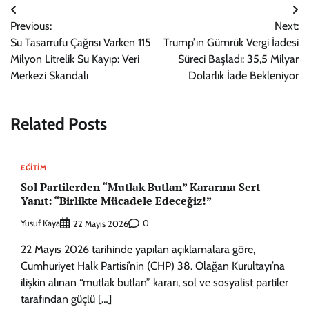
Yazı
Previous:
Next:
gezinmesi
Su Tasarrufu Çağrısı Varken 115
Trump’ın Gümrük Vergi İadesi
Milyon Litrelik Su Kayıp: Veri
Süreci Başladı: 35,5 Milyar
Merkezi Skandalı
Dolarlık İade Bekleniyor
Related Posts
EĞITIM
Sol Partilerden “Mutlak Butlan” Kararına Sert
Yanıt: “Birlikte Mücadele Edeceğiz!”
Yusuf Kaya
0
22 Mayıs 2026
22 Mayıs 2026 tarihinde yapılan açıklamalara göre,
Cumhuriyet Halk Partisi’nin (CHP) 38. Olağan Kurultayı’na
ilişkin alınan “mutlak butlan” kararı, sol ve sosyalist partiler
tarafından güçlü […]