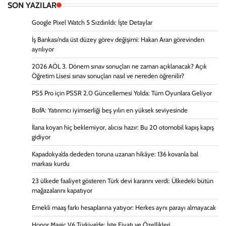
SON YAZILAR
Google Pixel Watch 5 Sızdırıldı: İşte Detaylar
İş Bankası’nda üst düzey görev değişimi: Hakan Aran görevinden
ayrılıyor
2026 AÖL 3. Dönem sınav sonuçları ne zaman açıklanacak? Açık
Öğretim Lisesi sınav sonuçları nasıl ve nereden öğrenilir?
PS5 Pro için PSSR 2.0 Güncellemesi Yolda: Tüm Oyunlara Geliyor
BofA: Yatırımcı iyimserliği beş yılın en yüksek seviyesinde
İlana koyan hiç beklemiyor, alıcısı hazır: Bu 20 otomobil kapış kapış
gidiyor
Kapadokya’da dededen toruna uzanan hikâye: 136 kovanla bal
markası kurdu
23 ülkede faaliyet gösteren Türk devi kararını verdi: Ülkedeki bütün
mağazalarını kapatıyor
Emekli maaş farkı hesaplarına yatıyor: Herkes aynı parayı almayacak
Honor Magic V6 Türkiye’de: İşte Fiyatı ve Özellikleri