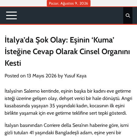
Skip
Pazar, Ağustos 9, 2026
to
content
İtalya’da Şok Olay: Eşinin ‘Kuma’
İsteğine Cevap Olarak Cinsel Organını
Kesti
Posted on
13 Mayıs 2026
by
Yusuf Kaya
İtalya’nın Salerno kentinde, eşinin başka bir kadını eve getirme
isteği üzerine gelişen olay, dehşet verici bir hale dönüştü. Angri
kasabasında yaşayan 35 yaşındaki kadın, kocasının ilk eşini
birlikte yaşamak için eve getirme teklifine sert tepki gösterdi.
İtalyan basınından Corriere della Sera’nın haberine göre, ismi
gizli tutulan 41 yaşındaki Bangladeşli adam, eşine yeni bir