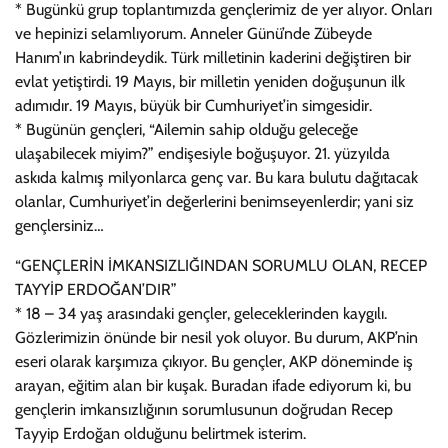
* Bugünkü grup toplantımızda gençlerimiz de yer alıyor. Onları
ve hepinizi selamlıyorum. Anneler Günü’nde Zübeyde
Hanım’ın kabrindeydik. Türk milletinin kaderini değiştiren bir
evlat yetiştirdi. 19 Mayıs, bir milletin yeniden doğuşunun ilk
adımıdır. 19 Mayıs, büyük bir Cumhuriyet’in simgesidir.
* Bugünün gençleri, “Ailemin sahip olduğu geleceğe
ulaşabilecek miyim?” endişesiyle boğuşuyor. 21. yüzyılda
askıda kalmış milyonlarca genç var. Bu kara bulutu dağıtacak
olanlar, Cumhuriyet’in değerlerini benimseyenlerdir; yani siz
gençlersiniz…
“GENÇLERİN İMKANSIZLIĞINDAN SORUMLU OLAN, RECEP
TAYYİP ERDOĞAN’DIR”
* 18 – 34 yaş arasındaki gençler, geleceklerinden kaygılı.
Gözlerimizin önünde bir nesil yok oluyor. Bu durum, AKP’nin
eseri olarak karşımıza çıkıyor. Bu gençler, AKP döneminde iş
arayan, eğitim alan bir kuşak. Buradan ifade ediyorum ki, bu
gençlerin imkansızlığının sorumlusunun doğrudan Recep
Tayyip Erdoğan olduğunu belirtmek isterim.