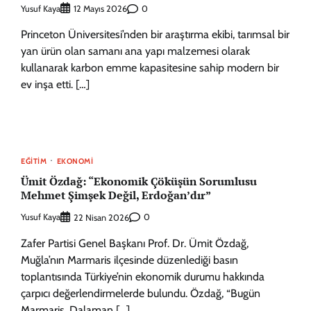
Yusuf Kaya
0
12 Mayıs 2026
Princeton Üniversitesi’nden bir araştırma ekibi, tarımsal bir
yan ürün olan samanı ana yapı malzemesi olarak
kullanarak karbon emme kapasitesine sahip modern bir
ev inşa etti. […]
EĞITIM
EKONOMI
Ümit Özdağ: “Ekonomik Çöküşün Sorumlusu
Mehmet Şimşek Değil, Erdoğan’dır”
Yusuf Kaya
0
22 Nisan 2026
Zafer Partisi Genel Başkanı Prof. Dr. Ümit Özdağ,
Muğla’nın Marmaris ilçesinde düzenlediği basın
toplantısında Türkiye’nin ekonomik durumu hakkında
çarpıcı değerlendirmelerde bulundu. Özdağ, “Bugün
Marmaris, Dalaman […]