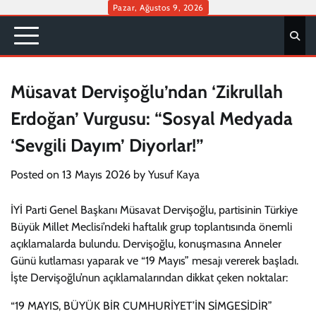
Skip
Pazar, Ağustos 9, 2026
to
content
Müsavat Dervişoğlu’ndan ‘Zikrullah
Erdoğan’ Vurgusu: “Sosyal Medyada
‘Sevgili Dayım’ Diyorlar!”
Posted on
13 Mayıs 2026
by
Yusuf Kaya
İYİ Parti Genel Başkanı Müsavat Dervişoğlu, partisinin Türkiye
Büyük Millet Meclisi’ndeki haftalık grup toplantısında önemli
açıklamalarda bulundu. Dervişoğlu, konuşmasına Anneler
Günü kutlaması yaparak ve “19 Mayıs” mesajı vererek başladı.
İşte Dervişoğlu’nun açıklamalarından dikkat çeken noktalar:
“19 MAYIS, BÜYÜK BİR CUMHURİYET’İN SİMGESİDİR”