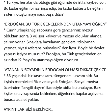
* Türkiye, her alanda olduğu gibi eğitimde de irtifa kaybediyor.
Bu kadar eğitim binası inşa edip, bu kadar kalitesiz bir eğitim
sistemi oluşturmayı nasıl başardılar?
“ERDOĞAN, BU TÜRK GENÇLERİNDEN UTANMAYI ÖĞREN”
* Cumhurbaşkanlığı raporuna göre gençlerimiz mezun
olduktan sonra 3 yıl işsiz kalıyor ve mezun oldukları alanda
çalışmıyorlar. Sınavlara hazırlanan gençlere, “diploman
yetmez, siyasi referans bulmalısın” deniliyor. Böyle bir devlet
yapısını istiyor musunuz? Erdoğan, bu Türk gençlerinden en
azından 19 Mayıs’ta utanmayı öğren diyorum.
“ATANANIN SOYADININ ERDOĞAN OLMASI DİKKAT ÇEKİCİ”
* 33 yaşındaki bir kaymakam, tümgeneral unvanı aldı. Bu
kişinin memleketi Rize ve soyadı Erdoğan. Sosyal medya
üzerinden “sevgili dayım” ifadesiyle atıfta bulunuluyor. Bazı
kişiler sınav kapısında beklerken, diğerlerine kapılar açılıyorsa
burada adalet yoktur.
AYRINTILAR BİZİ BEKLİYOR…