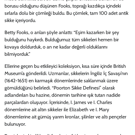
borusu olduğunu düşünen Fooks, toprağı kazdıkça içindeki
sırlarla dolu bir çömleği buldu. Bu çömlek, tam 100 adet antik
sikke içeriyordu.
Betty Fooks, o anları şöyle anlattı: “Eşim kazarken bir şey
bulduğunu haykırdı. Bulduğumuz tüm sikkeleri hemen bir
kovaya doldurduk, o an ne kadar değerli olduklarını
bilmiyorduk.”
Ellerine geçen bu etkileyici koleksiyon, kısa süre içinde British
Museum’a gönderildi. Uzmanlar, sikkelerin İngiliz İç Savaşı’nın
(1642-1651) en karmaşık dönemlerinde saklanmak üzere
gömüldüğünü belirledi. “Poorton Sikke Definesi” olarak
adlandırılan bu hazine, dönemin tarihine ışık tutan nadide
parçalardan oluşuyor. İçerisinde, I. James ve I. Charles
dönemlerine ait altın sikkeler ile Elizabeth ve I. Mary
dönemlerine ait gümüş yarım kronlar, şilinler ve altı pençeler
bulunuyor.