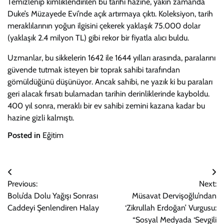
Temizlenip kimliklendirilen bu tarihi hazine, yakın zamanda
Duke’s Müzayede Evi’nde açık artırmaya çıktı. Koleksiyon, tarih
meraklılarının yoğun ilgisini çekerek yaklaşık 75.000 dolar
(yaklaşık 2.4 milyon TL) gibi rekor bir fiyatla alıcı buldu.
Uzmanlar, bu sikkelerin 1642 ile 1644 yılları arasında, paralarını
güvende tutmak isteyen bir toprak sahibi tarafından
gömüldüğünü düşünüyor. Ancak sahibi, ne yazık ki bu paraları
geri alacak fırsatı bulamadan tarihin derinliklerinde kayboldu.
400 yıl sonra, meraklı bir ev sahibi zemini kazana kadar bu
hazine gizli kalmıştı.
Posted in
Eğitim
Yazı
Previous:
Next:
gezinmesi
Bolu’da Dolu Yağışı Sonrası
Müsavat Dervişoğlu’ndan
Caddeyi Şenlendiren Halay
‘Zikrullah Erdoğan’ Vurgusu:
“Sosyal Medyada ‘Sevgili