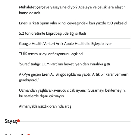
Muhalefet çerçeve yasaya ne diyor? Aceleye ve çelişkilere eleştiri,
barışa destek
Enerji şirketi bp’nin yılın ikinci çeyreğindeki karı yüzde 150 yükseldi
5.2 ton üretimle köprübaşı liderliği sırtladı
Google Health Verileri Artık Apple Health ile Eşleşebiliyor
TÜİK temmuz ayı enflasyonunu açıkladı
‘Süreç’ trafiği: DEM Parti’nin heyeti yeniden İmralı’ya gitti
AKP’ye geçen Eren Ali Bingöl açıklama yaptı: ‘Artık bir karar vermem
gerekiyordu’
Uzmandan yaşlılara kavurucu sıcak uyarısı! Susamayı beklemeyin,
bu saatlerde dışarı çıkmayın
Almanya’da işsizlik oranında artış
Sayaç