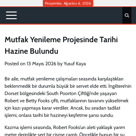
Skip
Perşembe, Ağustos 6, 2026
to
content
Mutfak Yenileme Projesinde Tarihi
Hazine Bulundu
Posted on
13 Mayıs 2026
by
Yusuf Kaya
Bir aile, mutfak yenileme çalışmaları sırasında karşılaştıkları
beklenmedik bir durumla büyük bir servet elde etti. İngiltere’nin
Dorset bölgesindeki South Poorton Çiftliği’nde yaşayan
Robert ve Betty Fooks çifti, mutfaklarının tavanını yükseltmek
için kazı yapmaya karar verdiler. Ancak, bu sıradan tadilat
işlemi, onlara tarihi bir hazineyi keşfetme şansı sundu.
Kazma işlemi sırasında, Robert Fooks’un aleti yaklaşık yarım
metre derinlikte sert bir cisme çarptı. Öncelikle bunun bir su