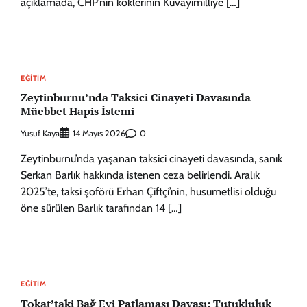
açıklamada, CHP’nin köklerinin Kuvayımilliye […]
EĞITIM
Zeytinburnu’nda Taksici Cinayeti Davasında
Müebbet Hapis İstemi
Yusuf Kaya
0
14 Mayıs 2026
Zeytinburnu’nda yaşanan taksici cinayeti davasında, sanık
Serkan Barlık hakkında istenen ceza belirlendi. Aralık
2025’te, taksi şoförü Erhan Çiftçi’nin, husumetlisi olduğu
öne sürülen Barlık tarafından 14 […]
EĞITIM
Tokat’taki Bağ Evi Patlaması Davası: Tutukluluk