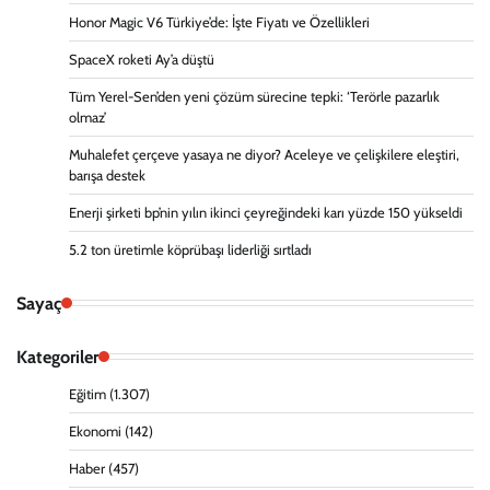
Honor Magic V6 Türkiye’de: İşte Fiyatı ve Özellikleri
SpaceX roketi Ay’a düştü
Tüm Yerel-Sen’den yeni çözüm sürecine tepki: ‘Terörle pazarlık
olmaz’
Muhalefet çerçeve yasaya ne diyor? Aceleye ve çelişkilere eleştiri,
barışa destek
Enerji şirketi bp’nin yılın ikinci çeyreğindeki karı yüzde 150 yükseldi
5.2 ton üretimle köprübaşı liderliği sırtladı
Sayaç
Kategoriler
Eğitim
(1.307)
Ekonomi
(142)
Haber
(457)