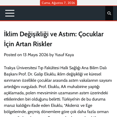
Skip
Cuma, Ağustos 7, 2026
to
content
İklim Değişikliği ve Astım: Çocuklar
İçin Artan Riskler
Posted on
13 Mayıs 2026
by
Yusuf Kaya
Trakya Üniversitesi Tıp Fakültesi Halk Sağlığı Ana Bilim Dalı
Başkanı Prof. Dr. Galip Ekuklu, iklim değişikliği ve küresel
ısınmanın özellikle çocuklar arasında astım vakalarının sayısını
artırdığını vurguladı. Prof. Ekuklu, AA muhabirine yaptığı
açıklamada, polen mevsiminin uzamasının astım üzerindeki
etkilerinden biri olduğunu belirtti. Türkiye’nin de bu duruma
maruz kaldığını ifade eden Ekuklu, “Akdeniz ve Ege
bölgelerinde, geçmiş dönemlere göre çok daha fazla orman